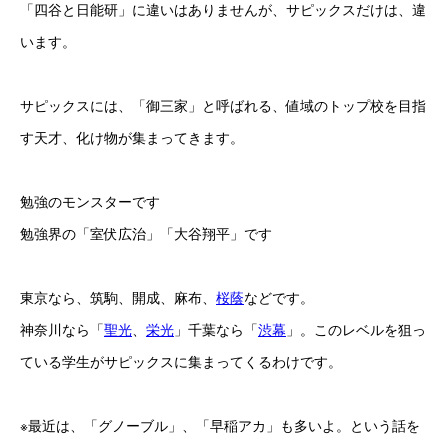
「四谷と日能研」に違いはありませんが、サピックスだけは、違
います。
サピックスには、「御三家」と呼ばれる、値域のトップ校を目指
す天才、化け物が集まってきます。
勉強のモンスターです
勉強界の「室伏広治」「大谷翔平」です
東京なら、筑駒、開成、麻布、
桜蔭
などです。
神奈川なら「
聖光
、
栄光
」千葉なら「
渋幕
」。このレベルを狙っ
ている学生がサピックスに集まってくるわけです。
※最近は、「グノーブル」、「早稲アカ」も多いよ。という話を