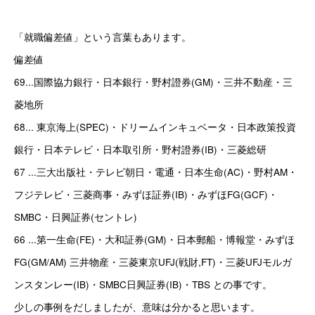
「就職偏差値」という言葉もあります。 
偏差値 
69...国際協力銀行・日本銀行・野村證券(GM)・三井不動産・三
菱地所
68... 東京海上(SPEC)・ドリームインキュベータ・日本政策投資
銀行・日本テレビ・日本取引所・野村證券(IB)・三菱総研 
67 ...三大出版社・テレビ朝日・電通・日本生命(AC)・野村AM・
フジテレビ・三菱商事・みずほ証券(IB)・みずほFG(GCF)・
SMBC・日興証券(セントレ)
66 ...第一生命(FE)・大和証券(GM)・日本郵船・博報堂・みずほ
FG(GM/AM) 三井物産・三菱東京UFJ(戦財,FT)・三菱UFJモルガ
ンスタンレー(IB)・SMBC日興証券(IB)・TBS との事です。
少しの事例をだしましたが、意味は分かると思います。 