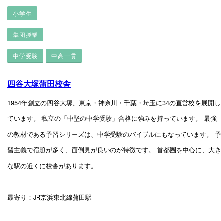
小学生
集団授業
中学受験
中高一貫
四谷大塚蒲田校舎
1954年創立の四谷大塚。東京・神奈川・千葉・埼玉に34の直営校を展開し
ています。 私立の「中堅の中学受験」合格に強みを持っています。 最強
の教材である予習シリーズは、中学受験のバイブルにもなっています。 予
習主義で宿題が多く、面倒見が良いのが特徴です。 首都圏を中心に、大き
な駅の近くに校舎があります。
最寄り：JR京浜東北線蒲田駅