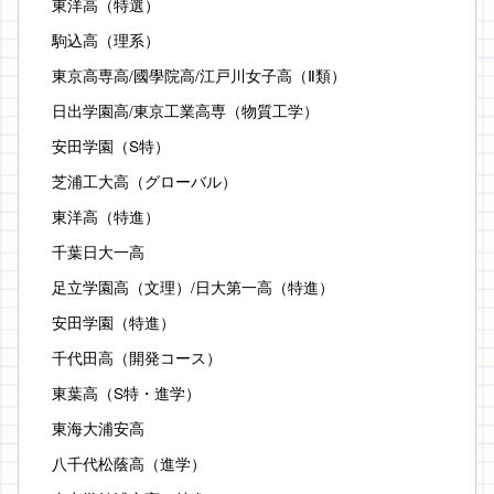
東洋高（特選）
駒込高（理系）
東京高専高/國學院高/江戸川女子高（Ⅱ類）
日出学園高/東京工業高専（物質工学）
安田学園（S特）
芝浦工大高（グローバル）
東洋高（特進）
千葉日大一高
足立学園高（文理）/日大第一高（特進）
安田学園（特進）
千代田高（開発コース）
東葉高（S特・進学）
東海大浦安高
八千代松蔭高（進学）