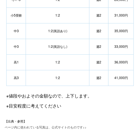
小5受験
1:2
週2
31,000円
中3
1:2(英語あり)
週2
35,000円
中3
1:2(英語なし)
週2
33,000円
高1
1:2
週2
36,000円
高3
1:2
週2
41,000円
※値段やおよその金額なので、上下します。
※目安程度に考えてください
【出典・参照】
ページ内に使われている写真は、公式サイトのものです>>