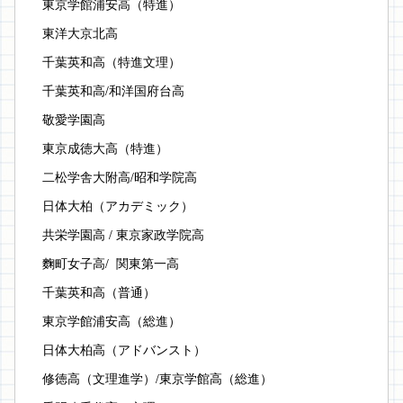
東京学館浦安高（特進）
東洋大京北高
千葉英和高（特進文理）
千葉英和高/和洋国府台高
敬愛学園高
東京成徳大高（特進）
二松学舎大附高/昭和学院高
日体大柏（アカデミック）
共栄学園高 / 東京家政学院高
麴町女子高/  関東第一高
千葉英和高（普通）
東京学館浦安高（総進）
日体大柏高（アドバンスト）
修徳高（文理進学）/東京学館高（総進）