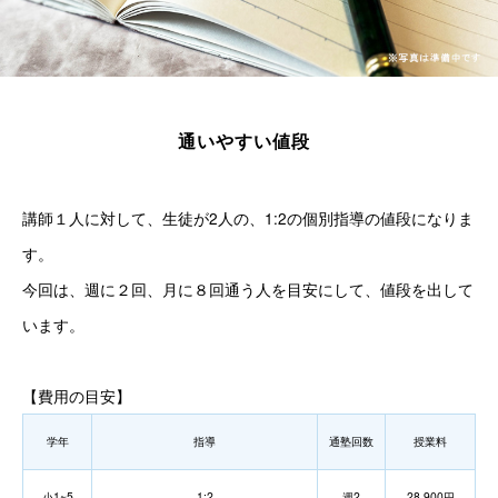
通いやすい値段
講師１人に対して、生徒が2人の、1:2の個別指導の値段になりま
す。
今回は、週に２回、月に８回通う人を目安にして、値段を出して
います。
【費用の目安】
学年
指導
通塾回数
授業料
小1~5
1:2
週2
28,900円