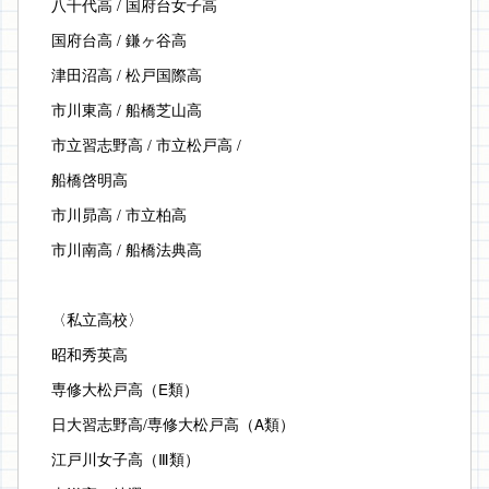
八千代高 / 国府台女子高
国府台高 / 鎌ヶ谷高
津田沼高 / 松戸国際高
市川東高 / 船橋芝山高
市立習志野高 / 市立松戸高 /
船橋啓明高
市川昴高 / 市立柏高
市川南高 / 船橋法典高
〈私立高校〉
昭和秀英高
専修大松戸高（E類）
日大習志野高/専修大松戸高（A類）
江戸川女子高（Ⅲ類）