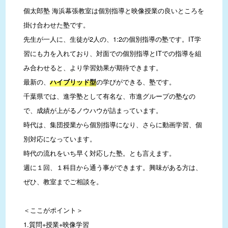
個太郎塾 海浜幕張教室は個別指導と映像授業の良いところを
掛け合わせた塾です。

先生が一人に、生徒が2人の、1:2の個別指導の塾です。IT学
習にも力を入れており、対面での個別指導とITでの指導を組
み合わせると、より学習効果が期待できます。

最新の、
の学びができる、塾です。

ハイブリッド型
千葉県では、進学塾として有名な、市進グループの塾なの
で、成績が上がるノウハウが詰まっています。

時代は、集団授業から個別指導になり、さらに動画学習、個
別対応になっています。

時代の流れをいち早く対応した塾。とも言えます。

週に１回、１科目から通う事ができます。興味がある方は、
ぜひ、教室までご相談を。

＜ここがポイント＞

1.質問+授業+映像学習
