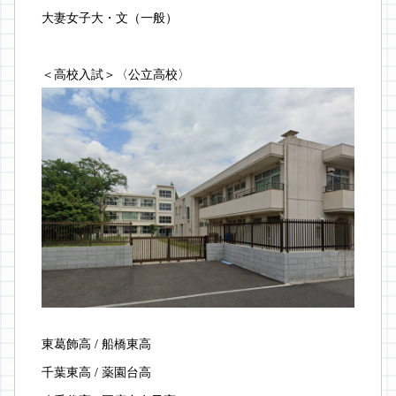
大妻女子大・文（一般）
＜高校入試＞〈公立高校〉
東葛飾高 / 船橋東高
千葉東高 / 薬園台高