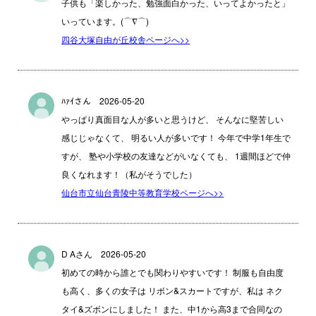
子供も「楽しかった、勉強面白かった、いってよかったと」
いっています。(⌒∇⌒)
四谷大塚自由が丘校舎ページへ>>
ﾊｧｲさん 2026-05-20
やっぱり真面目な人が多いと思うけど、 そんなに堅苦しい
感じじゃなくて、 明るい人が多いです！ 今年で中学1年生で
すが、 塾や小学校の友達などがいなくても、 1週間ほどで仲
良くなれます！（私がそうでした）
仙台市立仙台青陵中等教育学校ページへ>>
D Aさん 2026-05-20
初めての時から誰とでも関わりやすいです！ 制服も自由度
も高く、多くの女子は リボン&スカートですが、私は ネク
タイ&ズボンにしました！ また、中1から高3まで合同なの