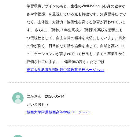
学習環境デザインのもと、生徒のWell-being（心身の健やか
さや幸福感）を重視している点も特徴です。知識習得だけで
なく、主体性・対話力・協働性を育てる教育が行われていま
す。 さらに、旧制の７年生高校／旧制東京高校を源流にも
つ伝統校として、自主自律の精神を大切にしています。男女
の仲が良く、日常的な対話や協働を通じて、自然と高いコミ
ュニケーション力が育まれていく校風も、多くの卒業生から
評価されています。 「偏差値の高さ」だけでは
東京大学教育学部附属中等教育学校ページへ>>
にかさん 2026-05-14
いいとおもう
城西大学附属城西高等学校ページへ>>