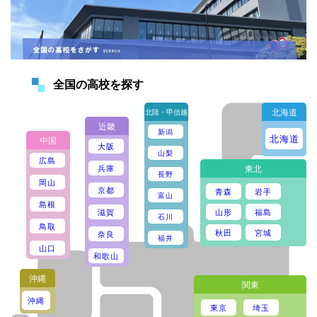
全国の高校を探す
北海道
北陸・甲信越
近畿
新潟
北海道
中国
大阪
山梨
広島
東北
兵庫
長野
岡山
京都
青森
岩手
富山
島根
山形
福島
滋賀
石川
鳥取
秋田
宮城
奈良
福井
山口
和歌山
沖縄
関東
沖縄
東京
埼玉