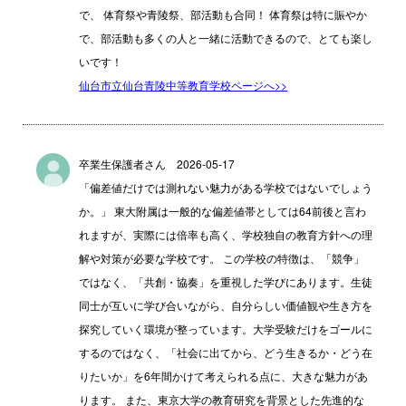
で、 体育祭や青陵祭、部活動も合同！ 体育祭は特に賑やか
で、部活動も多くの人と一緒に活動できるので、とても楽し
いです！
仙台市立仙台青陵中等教育学校ページへ>>
卒業生保護者さん 2026-05-17
「偏差値だけでは測れない魅力がある学校ではないでしょう
か。」 東大附属は一般的な偏差値帯としては64前後と言わ
れますが、実際には倍率も高く、学校独自の教育方針への理
解や対策が必要な学校です。 この学校の特徴は、「競争」
ではなく、「共創・協奏」を重視した学びにあります。生徒
同士が互いに学び合いながら、自分らしい価値観や生き方を
探究していく環境が整っています。大学受験だけをゴールに
するのではなく、「社会に出てから、どう生きるか・どう在
りたいか」を6年間かけて考えられる点に、大きな魅力があ
ります。 また、東京大学の教育研究を背景とした先進的な