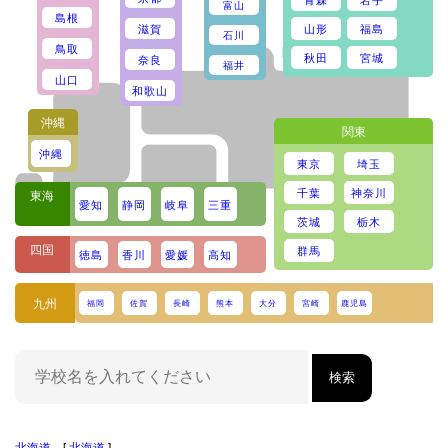
富山
島根
山形
福島
滋賀
石川
鳥取
秋田
宮城
奈良
福井
山口
和歌山
沖縄
関東
沖縄
東京
埼玉
千葉
神奈川
東海
愛知
静岡
岐阜
三重
茨城
栃木
四国
群馬
徳島
香川
愛媛
高知
九州
福岡
佐賀
長崎
熊本
大分
宮崎
鹿児島
北海道
[
北海道
]