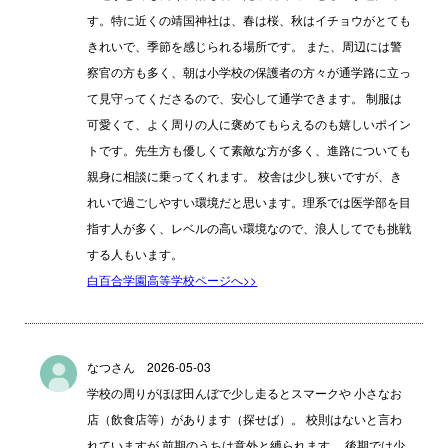
す。特に近くの靖国神社は、春は桜、秋はイチョウがとても
きれいで、季節を感じられる場所です。 また、周辺には警
察官の方も多く、朝は小学校の保護者の方々が通学路に立っ
て見守ってくださるので、安心して通学できます。 制服は
可愛くて、よく周りの人に褒めてもらえるのも嬉しいポイン
トです。先生方も優しくて素敵な方が多く、進路についても
親身に相談に乗ってくれます。 校舎は少し狭いですが、き
れいで過ごしやすい環境だと思います。理系では医学部を目
指す人が多く、レベルの高い環境なので、浪人してでも挑戦
する人もいます。
白百合学園高等学校ページへ>>
なつさん 2026-05-03
学校の周りがほぼ田んぼで少し走るとスマークや 小さなお
店（飲食店等）があります（探せば）。 校則はないと言わ
れていますが 前期のうちは意外と縛られます。 後期では少