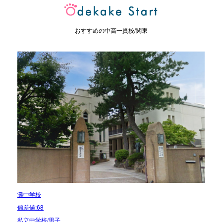
おすすめの中高一貫校/関東
灘中学校
偏差値:68
私立中学校/男子