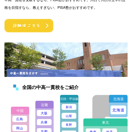
格を目指すなら、教えすぎない、PISA塾がおすすめです。
全国の中高一貫校をご紹介
北海道
北陸・甲信越
近畿
新潟
北海道
中国
大阪
山梨
広島
東北
兵庫
長野
岡山
京都
青森
岩手