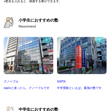
※塾名を入れると、検索する事ができます。
小学生におすすめの塾
Recommend
1
2
グノーブル
SAPIX
sapixと迷ったら、グノーブルです
中学受験といえば。最強の塾です
中学生におすすめの塾