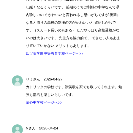
し緩くなるくらいです。 前期のうちは制服の中学なんて県
内珍しいので かわいいと言われるし思いがちですが 後期に
なると周りの高校の制服の方がかわいいと 嫉妬しがちで
す。（スカート長いのもある） ただやっぱり高校受験がな
いのは大きいです。 先生方も協力的で、 できない人もあま
り置いていかない メリットもあります。
四ツ葉学園中等教育学校ページへ>>
りよさん 2026-04-27
カトリックの学校です。讃美歌を家でも歌ってくれます。勉
強も部活も楽しいらしいです。
清心中学校ページへ>>
Nさん 2026-04-24