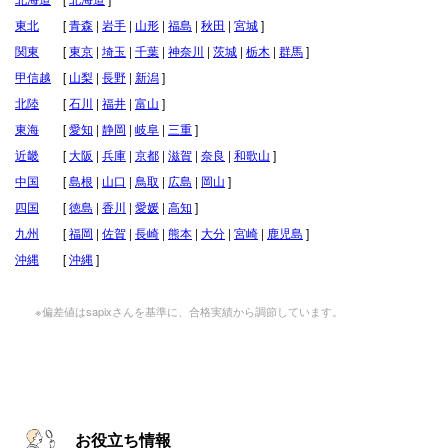
東北
[
青森
|
岩手
|
山形
|
福島
|
秋田
|
宮城
]
関東
[
東京
|
埼玉
|
千葉
|
神奈川
|
茨城
|
栃木
|
群馬
]
甲信越
[
山梨
|
長野
|
新潟
]
北陸
[
石川
|
福井
|
富山
]
東海
[
愛知
|
静岡
|
岐阜
|
三重
]
近畿
[
大阪
|
兵庫
|
京都
|
滋賀
|
奈良
|
和歌山
]
中国
[
島根
|
山口
|
鳥取
|
広島
|
岡山
]
四国
[
徳島
|
香川
|
愛媛
|
高知
]
九州
[
福岡
|
佐賀
|
長崎
|
熊本
|
大分
|
宮崎
|
鹿児島
]
沖縄
[
沖縄
]
※偏差値はsapixさんを基準に、合格実績から調節しています。
お役立ち情報