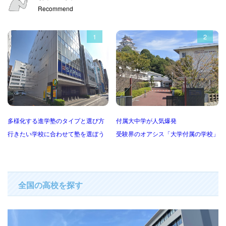
Recommend
1
2
多様化する進学塾のタイプと選び方
付属大中学が人気爆発
行きたい学校に合わせて塾を選ぼう
受験界のオアシス「大学付属の学校」
全国の高校を探す