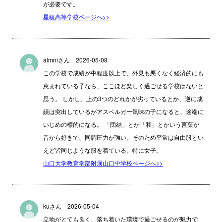
が必要です。
星稜高等学校ページへ>>
almniさん 2026-05-08
この学校で成績が中程度以上で、外見も悪くなく経済的にも
恵まれている子なら、ここほど楽しく過ごせる学校はないと
思う。 しかし、上の3つのどれかが劣っているとか、逆に成
績は突出しているがアスペルガー気味の子になると、途端に
いじめの標的になる。 「団結」とか「和」とかいう言葉が
昔から好きで、同調圧力が強い。そのため平常は自由服とい
えど皆同じような服を着ている。特に女子。
山口大学教育学部附属山口中学校ページへ>>
kuさん 2026-05-04
立地がとても良く、落ち着いた環境で過ごせるのが魅力で