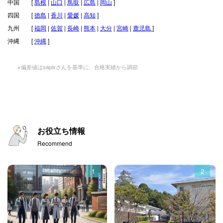
中国 [
島根
|
山口
|
鳥取
|
広島
|
岡山
]
四国 [
徳島
|
香川
|
愛媛
|
高知
]
九州 [
福岡
|
佐賀
|
長崎
|
熊本
|
大分
|
宮崎
|
鹿児島
]
沖縄 [
沖縄
]
※偏差値はsapixさんを基準に、合格実績から調節
お役立ち情報
Recommend
1
2