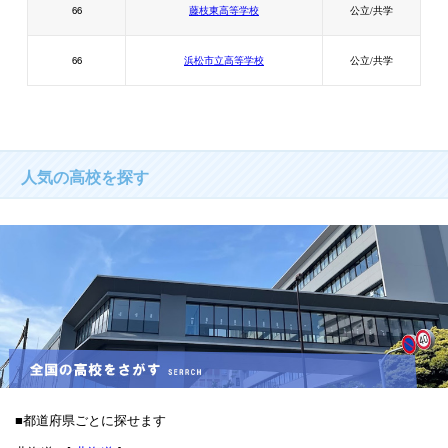
66
藤枝東高等学校
公立/共学
66
浜松市立高等学校
公立/共学
人気の高校を探す
■都道府県ごとに探せます