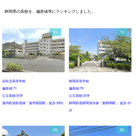
静岡県の高校を、偏差値準にランキングしました。
71
70
浜松北高等学校
静岡高等学校
偏差値:71
偏差値:70
公立高校/共学
公立高校/共学
遠州鉄道鉄道線「遠州病院駅」徒歩 29分
静岡鉄道静岡清水線「新静岡駅」 徒歩 21
分
69
69