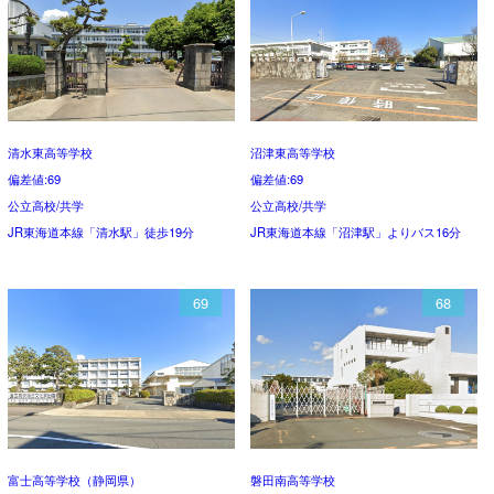
清水東高等学校
沼津東高等学校
偏差値:69
偏差値:69
公立高校/共学
公立高校/共学
JR東海道本線「清水駅」徒歩19分
JR東海道本線「沼津駅」よりバス16分
69
68
富士高等学校（静岡県）
磐田南高等学校