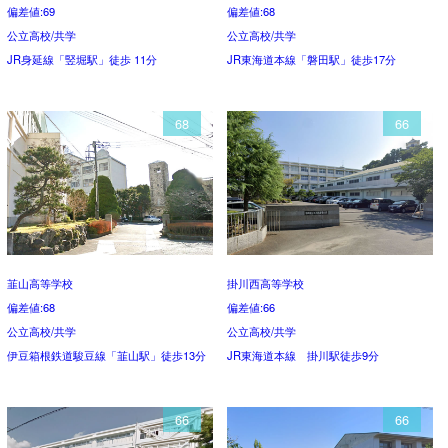
偏差値:69
偏差値:68
公立高校/共学
公立高校/共学
JR身延線「竪堀駅」徒歩 11分
JR東海道本線「磐田駅」徒歩17分
68
66
韮山高等学校
掛川西高等学校
偏差値:68
偏差値:66
公立高校/共学
公立高校/共学
伊豆箱根鉄道駿豆線「韮山駅」徒歩13分
JR東海道本線 掛川駅徒歩9分
66
66