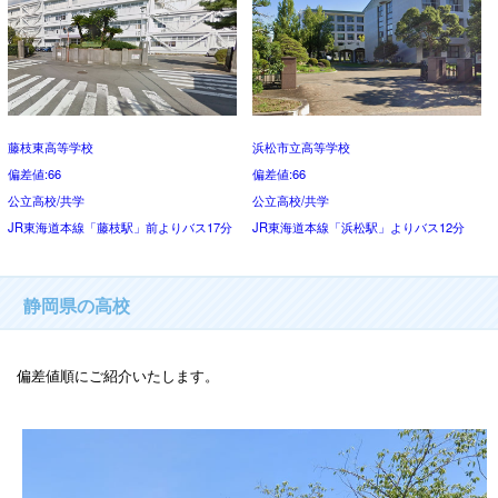
藤枝東高等学校
浜松市立高等学校
偏差値:66
偏差値:66
公立高校/共学
公立高校/共学
JR東海道本線「藤枝駅」前よりバス17分
JR東海道本線「浜松駅」よりバス12分
静岡県の高校
偏差値順にご紹介いたします。