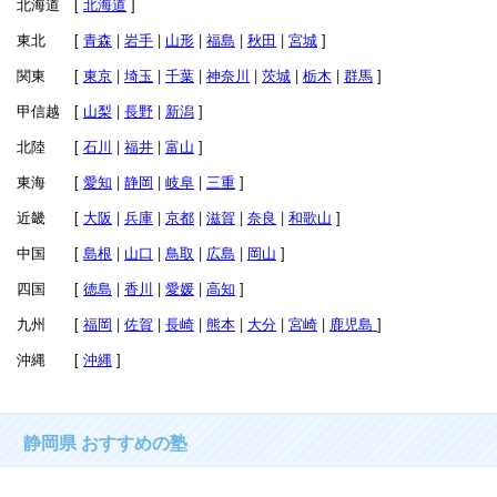
北海道 [
北海道
]
東北 [
青森
|
岩手
|
山形
|
福島
|
秋田
|
宮城
]
関東 [
東京
|
埼玉
|
千葉
|
神奈川
|
茨城
|
栃木
|
群馬
]
甲信越 [
山梨
|
長野
|
新潟
]
北陸 [
石川
|
福井
|
富山
]
東海 [
愛知
|
静岡
|
岐阜
|
三重
]
近畿 [
大阪
|
兵庫
|
京都
|
滋賀
|
奈良
|
和歌山
]
中国 [
島根
|
山口
|
鳥取
|
広島
|
岡山
]
四国 [
徳島
|
香川
|
愛媛
|
高知
]
九州 [
福岡
|
佐賀
|
長崎
|
熊本
|
大分
|
宮崎
|
鹿児島
]
沖縄 [
沖縄
]
静岡県 おすすめの塾