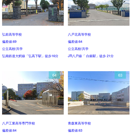
弘前高等学校
八戸北高等学校
偏差値:69
偏差値:64
公立高校/共学
公立高校/共学
弘南鉄道大鰐線「弘高下駅」徒歩16分
JR八戸線「 白銀駅」徒歩 21分
64
63
八戸工業高等専門学校
青森東高等学校
偏差値:64
偏差値:63