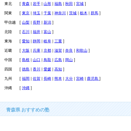
東北 [
青森
|
岩手
|
山形
|
福島
|
秋田
|
宮城
]
関東 [
東京
|
埼玉
|
千葉
|
神奈川
|
茨城
|
栃木
|
群馬
]
甲信越 [
山梨
|
長野
|
新潟
]
北陸 [
石川
|
福井
|
富山
]
東海 [
愛知
|
静岡
|
岐阜
|
三重
]
近畿 [
大阪
|
兵庫
|
京都
|
滋賀
|
奈良
|
和歌山
]
中国 [
島根
|
山口
|
鳥取
|
広島
|
岡山
]
四国 [
徳島
|
香川
|
愛媛
|
高知
]
九州 [
福岡
|
佐賀
|
長崎
|
熊本
|
大分
|
宮崎
|
鹿児島
]
沖縄 [
沖縄
]
青森県 おすすめの塾