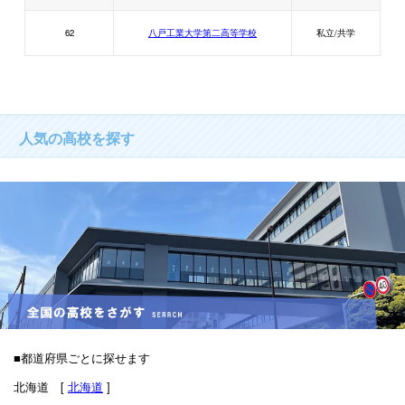
62
八戸工業大学第二高等学校
私立/共学
人気の高校を探す
■都道府県ごとに探せます
北海道 [
北海道
]