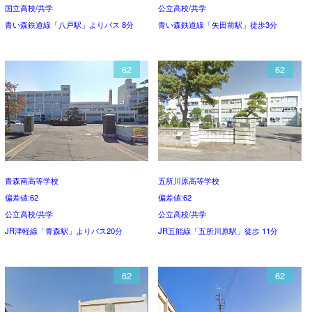
国立高校/共学
公立高校/共学
青い森鉄道線「八戸駅」よりバス 8分
青い森鉄道線「矢田前駅」徒歩3分
62
62
青森南高等学校
五所川原高等学校
偏差値:62
偏差値:62
公立高校/共学
公立高校/共学
JR津軽線「青森駅」よりバス20分
JR五能線「五所川原駅」徒歩 11分
62
62