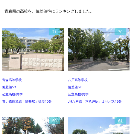
青森県の高校を、偏差値準にランキングしました。
71
70
青森高等学校
八戸高等学校
偏差値:71
偏差値:70
公立高校/共学
公立高校/共学
青い森鉄道線「筒井駅」徒歩10分
JR八戸線「本八戸駅」よりバス16分
69
64