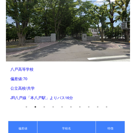
八戸高等学校
偏差値:70
公立高校/共学
JR八戸線「本八戸駅」よりバス16分
偏差値
学校名
特徴