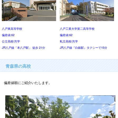
八戸東高等学校
八戸工業大学第二高等学校
偏差値:62
偏差値:62
公立高校/共学
私立高校/共学
JR八戸線「本八戸駅」 徒歩 21分
JR八戸線『白銀駅』タクシーで15分
青森県の高校
偏差値順にご紹介いたします。