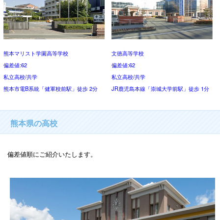
熊本マリスト学園高等学校
文徳高等学校
偏差値:62
偏差値:62
私立高校/共学
私立高校/共学
熊本市電B系統「健軍校前駅」徒歩 2分
JR鹿児島本線「崇城大学前駅」徒歩 1分
熊本県の高校
偏差値順にご紹介いたします。