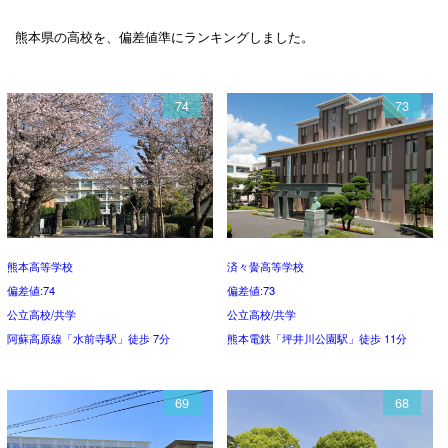
熊本県の高校を、偏差値準にランキングしました。
74
73
熊本高等学校
済々黌高等学校
偏差値:74
偏差値:73
公立高校/共学
公立高校/共学
阿蘇高原線「水前寺駅」徒歩 7分
熊本電鉄「坪井川公園駅」徒歩 11分
69
68