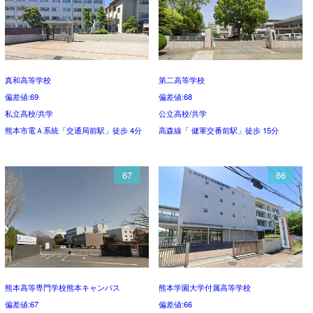
真和高等学校
第二高等学校
偏差値:69
偏差値:68
私立高校/共学
公立高校/共学
熊本市電Ａ系統「交通局前駅」徒歩 4分
高森線「 健軍交番前駅」徒歩 15分
67
66
熊本高等専門学校熊本キャンパス
熊本学園大学付属高等学校
偏差値:67
偏差値:66