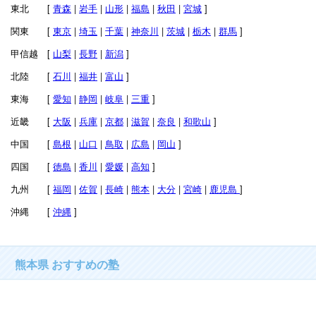
東北 [
青森
|
岩手
|
山形
|
福島
|
秋田
|
宮城
]
関東 [
東京
|
埼玉
|
千葉
|
神奈川
|
茨城
|
栃木
|
群馬
]
甲信越 [
山梨
|
長野
|
新潟
]
北陸 [
石川
|
福井
|
富山
]
東海 [
愛知
|
静岡
|
岐阜
|
三重
]
近畿 [
大阪
|
兵庫
|
京都
|
滋賀
|
奈良
|
和歌山
]
中国 [
島根
|
山口
|
鳥取
|
広島
|
岡山
]
四国 [
徳島
|
香川
|
愛媛
|
高知
]
九州 [
福岡
|
佐賀
|
長崎
|
熊本
|
大分
|
宮崎
|
鹿児島
]
沖縄 [
沖縄
]
熊本県 おすすめの塾