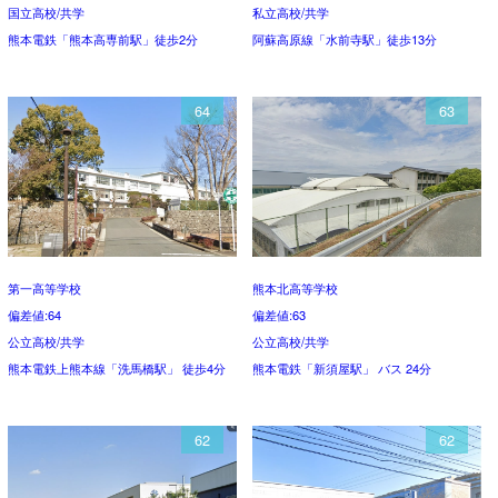
国立高校/共学
私立高校/共学
熊本電鉄「熊本高専前駅」徒歩2分
阿蘇高原線「水前寺駅」徒歩13分
64
63
第一高等学校
熊本北高等学校
偏差値:64
偏差値:63
公立高校/共学
公立高校/共学
熊本電鉄上熊本線「洗馬橋駅」 徒歩4分
熊本電鉄「新須屋駅」 バス 24分
62
62