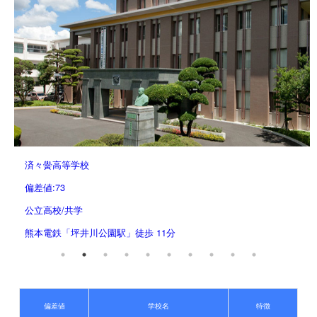
済々黌高等学校
偏差値:73
公立高校/共学
熊本電鉄「坪井川公園駅」徒歩 11分
偏差値
学校名
特徴