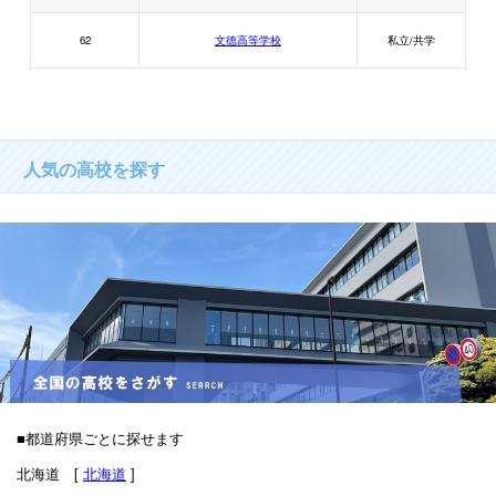
62
文徳高等学校
私立/共学
人気の高校を探す
■都道府県ごとに探せます
北海道 [
北海道
]