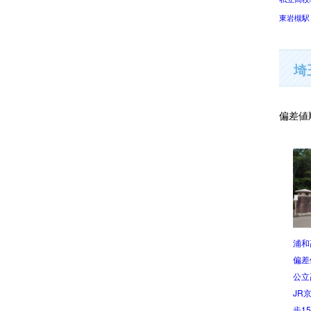
東岩槻駅 
埼
偏差値
浦和高等学校
早稲田大学本庄高等学院
栄東
偏差値:73
偏差値:72
偏差
公立高校/男子
私立高校/共学
私立
分
JR京浜東北線「北浦和駅」 徒
高崎線「本庄駅」徒歩47分
JR
歩15分
10