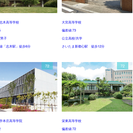
志木高等学校
大宮高等学校
5
偏差値:73
/男子
公立高校/共学
線「志木駅」徒歩6分
さいたま新都心駅 徒歩12分
72
72
学本庄高等学院
栄東高等学校
2
偏差値:72