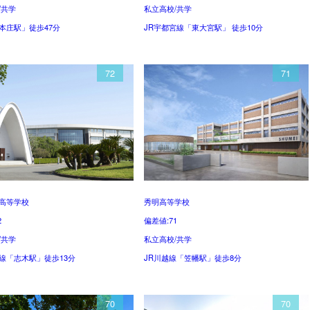
/共学
私立高校/共学
本庄駅」徒歩47分
JR宇都宮線「東大宮駅」 徒歩10分
72
71
高等学校
秀明高等学校
2
偏差値:71
/共学
私立高校/共学
線「志木駅」徒歩13分
JR川越線「笠幡駅」徒歩8分
70
70