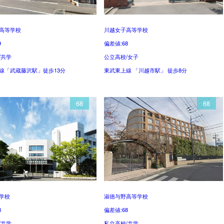
高等学校
川越女子高等学校
9
偏差値:68
/共学
公立高校/女子
線「武蔵藤沢駅」徒歩13分
東武東上線 「川越市駅」 徒歩8分
68
68
学校
淑徳与野高等学校
8
偏差値:68
/共学
私立高校/共学