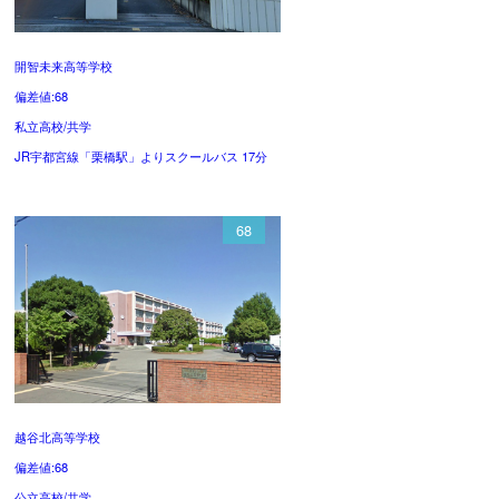
開智未来高等学校
偏差値:68
私立高校/共学
JR宇都宮線「栗橋駅」よりスクールバス 17分
68
越谷北高等学校
偏差値:68
公立高校/共学