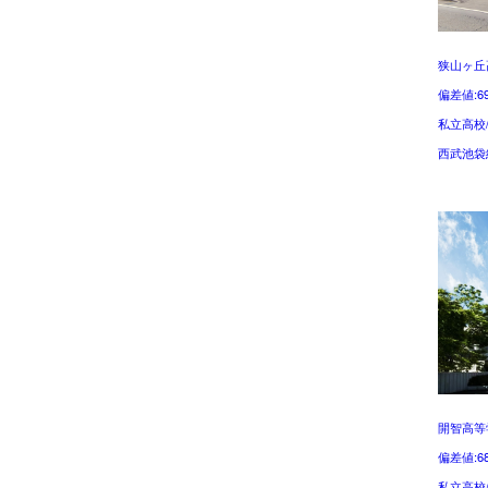
狭山ヶ丘
偏差値:6
私立高校
西武池袋
開智高等
偏差値:6
私立高校