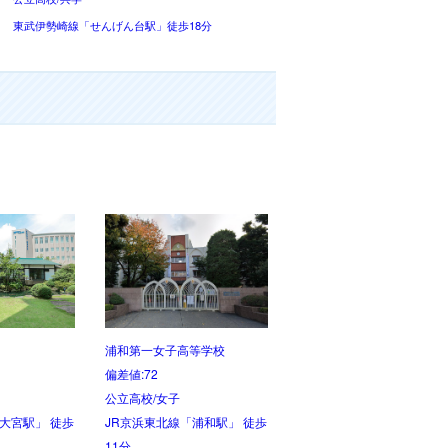
東武伊勢崎線「せんげん台駅」徒歩18分
校
秀明高等学校
春日部高等学校
偏差値:71
偏差値:71
私立高校/共学
公立高校/男子
木駅」徒歩13
JR川越線「笠幡駅」徒歩8分
東武野田線「八木崎駅」徒
１分