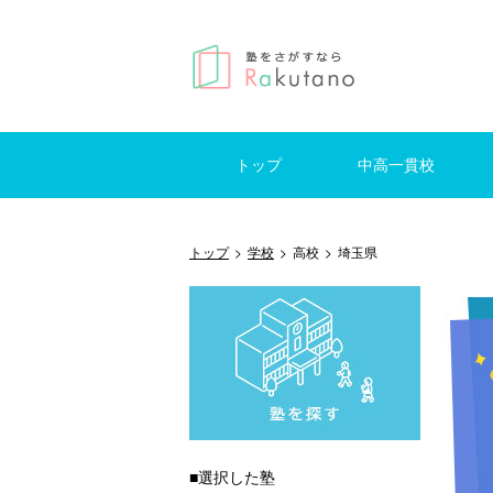
トップ
中高一貫校
仕事を探す
はじめての方へ
掲示板
東京
神奈川
千葉
埼玉
東京
神奈
千葉
埼玉
トップ
>
学校
>
高校
>
埼玉県
■選択した塾