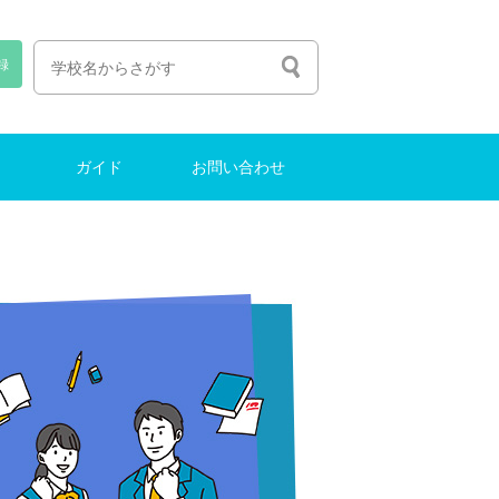
録
ガイド
お問い合わせ
人生の選び方
塾選びのコツ
中学受験ガイド
インターナショナルスクール
東大に合格する方法
お問い合わせ