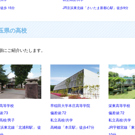
徒歩 15分
JR京浜東北線「さいたま新都心駅」徒歩9分
玉県の高校
順にご紹介いたします。
高等学校
浦和第一女子高等学校
立教新座高等学
値:72
偏差値:72
偏差値:72
高校/共学
公立高校/女子
私立高校/共学
宇都宮線「東大宮駅」 徒歩
JR京浜東北線「浦和駅」 徒歩
東武東上線「志
分
11分
分