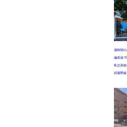
浦和明の
偏差値:7
私立高校
武蔵野線