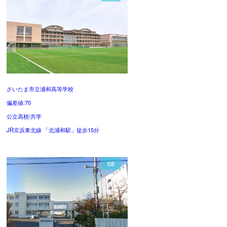
さいたま市立浦和高等学校
偏差値:70
公立高校/共学
JR京浜東北線 「北浦和駅」徒歩15分
68