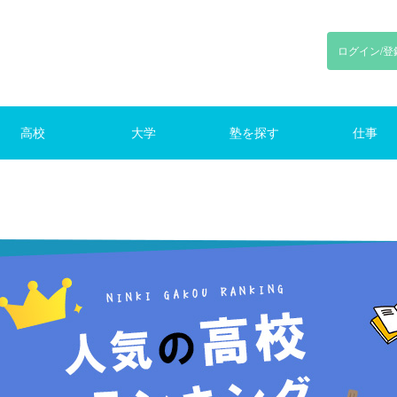
ログイン/登
高校
大学
塾を探す
仕事
川
東京
神奈川
千葉
埼玉
東京
神奈川
千葉
埼玉
路線で探す
東京の塾（路線）
仕事をさがす