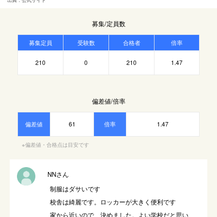
出典：公式サイト
募集/定員数
募集定員
受験数
合格者
倍率
210
0
210
1.47
偏差値/倍率
偏差値
61
倍率
1.47
※偏差値・合格点は目安です
NNさん
制服はダサいです

校舎は綺麗です。ロッカーが大きく便利です

家から近いので、決めました。よい学校だと思い