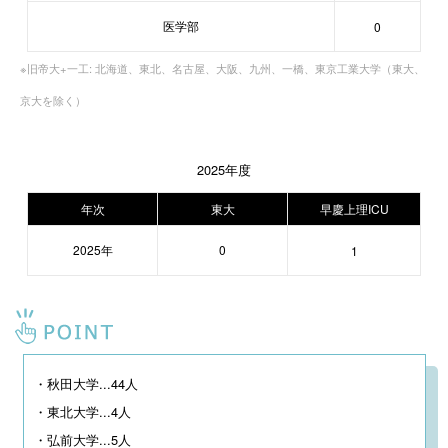
医学部
0
※旧帝大+一工: 北海道、東北、名古屋、大阪、九州、一橋、東京工業大学（東大、
京大を除く）
2025年度
年次
東大
早慶上理ICU
2025年
0
1
・秋田大学...44人

・東北大学...4人

・弘前大学...5人