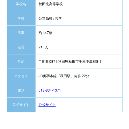
学校名
秋田北高等学校
学校
公立高校 / 共学
倍率
約1.47倍
定員
210人
住所
〒010-0871 秋田県秋田市千秋中島町8-1
アクセス
JR奥羽本線「秋田駅」徒歩 22分
電話
018-834-1371
公式サイト
公式サイト