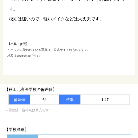
す。
校則は緩いので、軽いメイクなどは大丈夫です。
【出典・参照】
ページ内に使われている写真は、公式サイトのものです>>
地図はgooglemapです>>
【秋田北高等学校の偏差値】
偏差値
61
倍率
1.47
※偏差値・合格点は目安です
【学校詳細】