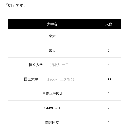
「61」です。
大学名
人数
東大
0
京大
0
国立大学
4
(旧帝大+一工)
国立大学
88
(旧帝大+一工を除く)
早慶上理ICU
1
GMARCH
7
関関同立
1