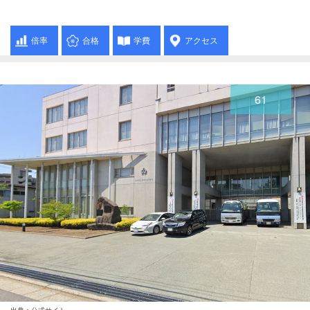
倍率
合格
学費
アクセス
61