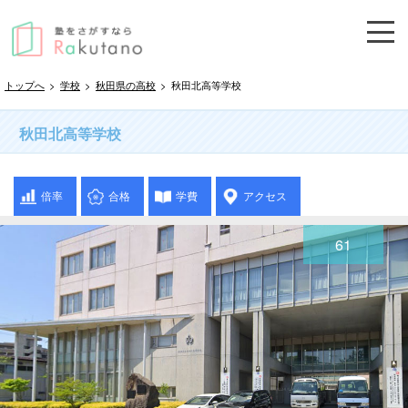
トップへ
>
学校
>
秋田県の高校
>
秋田北高等学校
秋田北高等学校
倍率
合格
学費
アクセス
61