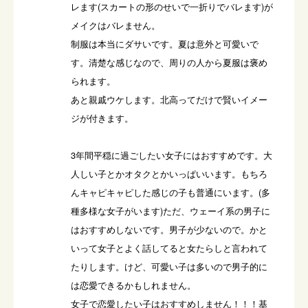
レます(スカートの形のせいで一折りでバレます)が
メイクはバレません。

制服は本当にダサいです。夏は意外と可愛いで
す。清楚な感じなので、周りの人から夏服は褒め
られます。

あと親戚ウケします。北高ってだけで賢いイメー
ジが付きます。

3年間平穏に過ごしたい女子にはおすすめです。大
人しい子とかオタクとかいっぱいいます。もちろ
んキャピキャピした感じの子も普通にいます。(多
種多様な女子がいます)ただ、ウェーイ系の男子に
はおすすめしないです。男子が少ないので。かと
いって女子とよく話してると女たらしと言われて
たりします。けど、可愛い子は多いので男子的に
は恋愛できるかもしれません。

女子で恋愛したい子はおすすめしません！！！基