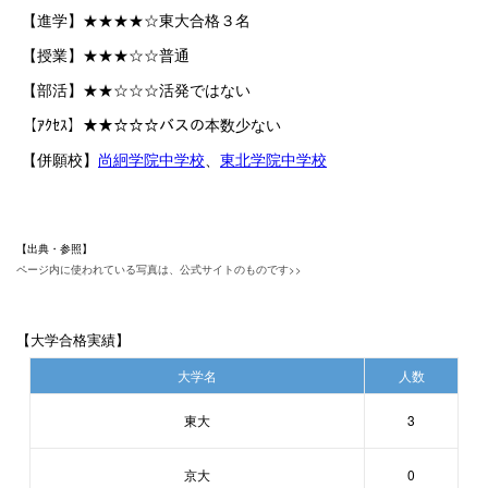
【進学】★★★★☆東大合格３名
【授業】★★★☆☆普通
【部活】★★☆☆☆活発ではない
【ｱｸｾｽ】★★☆☆☆バスの本数少ない
【併願校】
尚絅学院中学校
、
東北学院中学校
【出典・参照】
ページ内に使われている写真は、公式サイトのものです>>
【大学合格実績】
大学名
人数
東大
3
京大
0