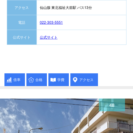
アクセス
仙山腺 東北福祉大前駅 バス13分
電話
022-303-5551
公式サイト
公式サイト
倍率
合格
学費
アクセス
48