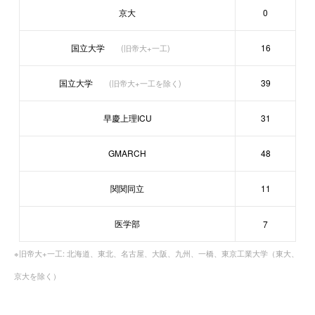
京大
0
国立大学
16
(旧帝大+一工)
国立大学
39
(旧帝大+一工を除く)
早慶上理ICU
31
GMARCH
48
関関同立
11
医学部
7
※旧帝大+一工: 北海道、東北、名古屋、大阪、九州、一橋、東京工業大学（東大、
京大を除く）