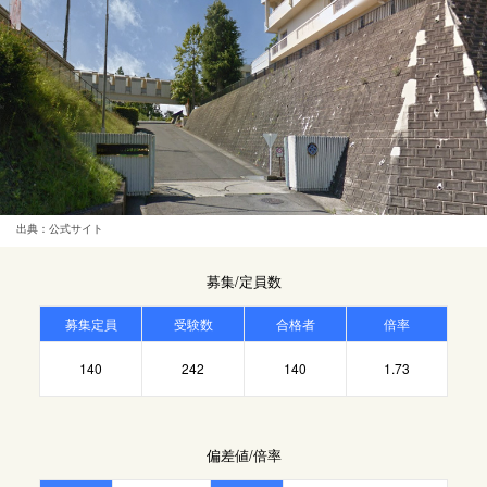
出典：公式サイト
募集/定員数
募集定員
受験数
合格者
倍率
140
242
140
1.73
偏差値/倍率