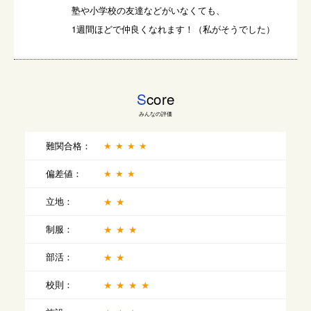
塾や小学校の友達などがいなくても、

1週間ほどで仲良くなれます！（私がそうでした）
S
core
みんなの評価
難関合格：
★★★★
偏差値：
★★★
立地：
★★
制服：
★★★
部活：
★★
校則：
★★★★