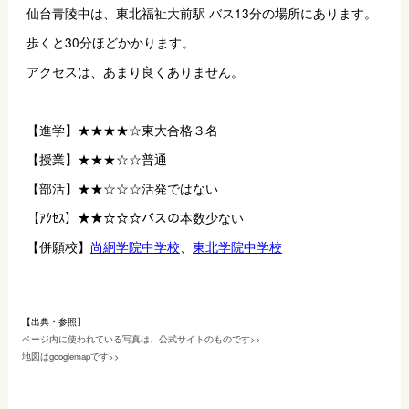
仙台青陵中は、
東北福祉大前駅 バス13分の場所にあります。
歩くと30分ほどかかります。
アクセスは、あまり良くありません。
【進学】★★★★☆東大合格３名
【授業】★★★☆☆普通
【部活】★★☆☆☆活発ではない
【ｱｸｾｽ】★★☆☆☆バスの本数少ない
【併願校】
尚絅学院中学校
、
東北学院中学校
【出典・参照】
ページ内に使われている写真は、公式サイトのものです>>
地図はgooglemapです>>