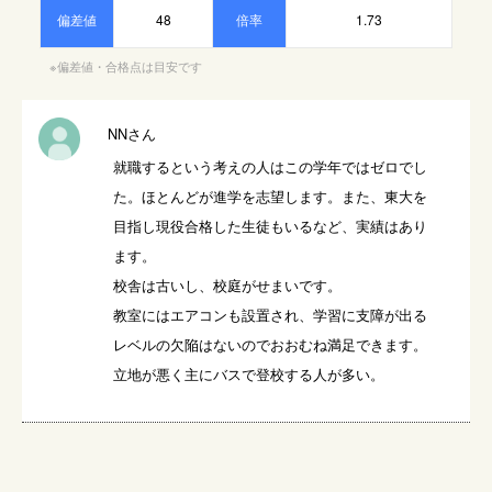
偏差値
48
倍率
1.73
※偏差値・合格点は目安です
NNさん
就職するという考えの人はこの学年ではゼロでし
た。ほとんどが進学を志望します。また、東大を
目指し現役合格した生徒もいるなど、実績はあり
ます。

校舎は古いし、校庭がせまいです。

教室にはエアコンも設置され、学習に支障が出る
レベルの欠陥はないのでおおむね満足できます。

立地が悪く主にバスで登校する人が多い。