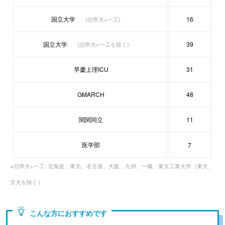
国立大学
16
(旧帝大+一工)
国立大学
39
(旧帝大+一工を除く)
早慶上理ICU
31
GMARCH
48
関関同立
11
医学部
7
※旧帝大+一工: 北海道、東北、名古屋、大阪、九州、一橋、東京工業大学（東大、
京大を除く）
こんな方におすすめです