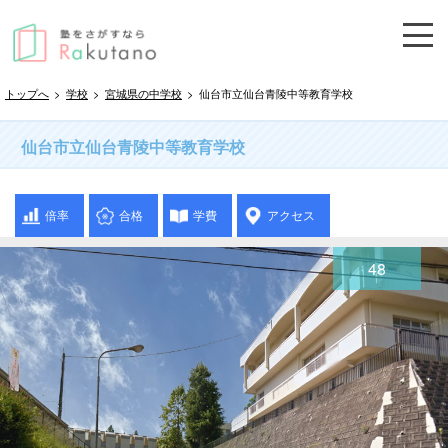
トップへ
>
学校
>
宮城県の中学校
>
仙台市立仙台青陵中等教育学校
仙台市立仙台青陵中等教育学校
倍率
合格
学費
アクセス
48