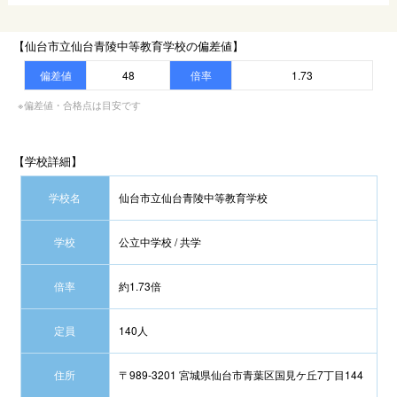
【仙台市立仙台青陵中等教育学校の偏差値】
偏差値
48
倍率
1.73
※偏差値・合格点は目安です
【学校詳細】
学校名
仙台市立仙台青陵中等教育学校
学校
公立中学校 / 共学
倍率
約1.73倍
定員
140人
住所
〒989-3201 宮城県仙台市青葉区国見ケ丘7丁目144