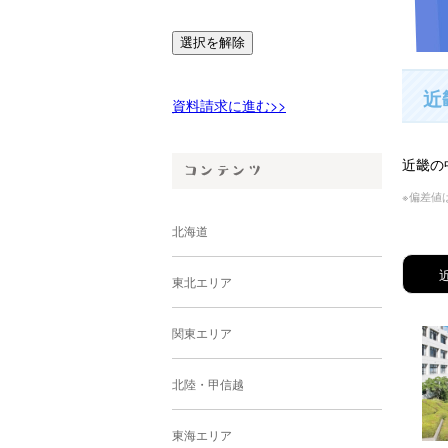
選択を解除
近
資料請求に進む>>
近畿の
※偏差値
北海道
東北エリア
関東エリア
北陸・甲信越
東海エリア