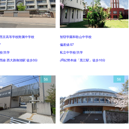
西京高等学校附属中学校
智辯学園和歌山中学校
7
偏差値:57
校/共学
私立中学校/共学
西線 西大路御池駅 徒歩3分
JR紀勢本線「黒江駅」徒歩10分
56
56