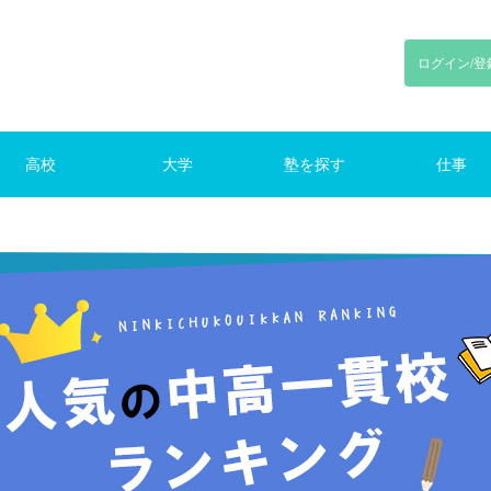
ログイン/登
高校
大学
塾を探す
仕事
川
東京
神奈川
千葉
埼玉
東京
神奈川
千葉
埼玉
路線で探す
東京の塾（路線）
仕事をさがす