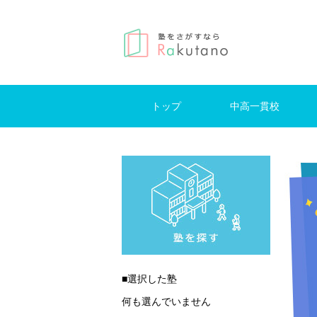
トップ
中高一貫校
仕事を探す
はじめての方へ
掲示板
東京
神奈川
千葉
埼玉
東京
神奈
千葉
埼玉
■選択した塾
何も選んでいません