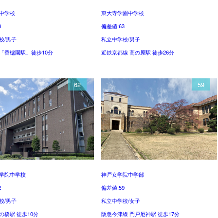
中学校
東大寺学園中学校
3
偏差値:63
校/男子
私立中学校/男子
「香櫨園駅」徒歩10分
近鉄京都線 高の原駅 徒歩26分
62
59
学院中学校
神戸女学院中学部
2
偏差値:59
校/男子
私立中学校/女子
の橋駅 徒歩10分
阪急今津線 門戸厄神駅 徒歩17分