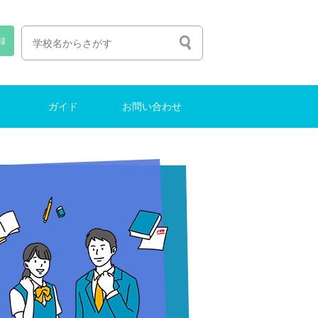
録
ガイド
お問い合わせ
人生の選び方
塾選びのコツ
中学受験ガイド
インターナショナルスクール
東大に合格する方法
お問い合わせ