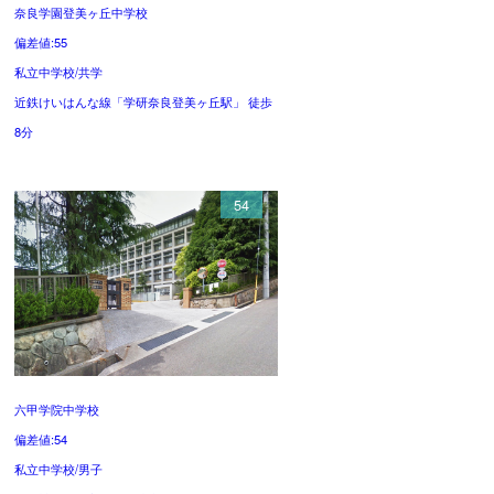
奈良学園登美ヶ丘中学校
偏差値:55
私立中学校/共学
近鉄けいはんな線「学研奈良登美ヶ丘駅」 徒歩
8分
54
六甲学院中学校
偏差値:54
私立中学校/男子