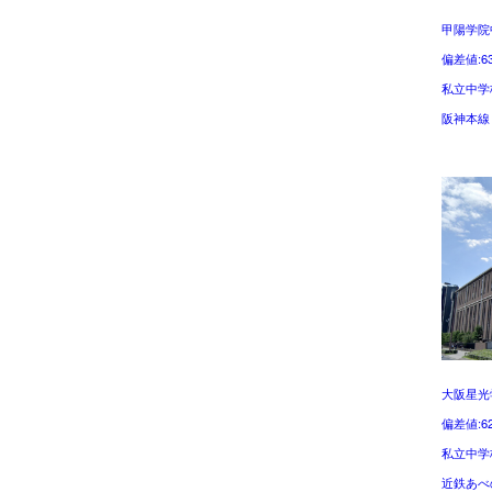
甲陽学院
偏差値:6
私立中学
阪神本線
大阪星光
偏差値:6
私立中学
近鉄あべ