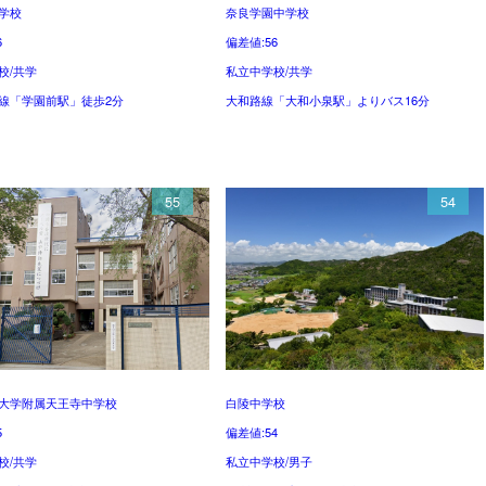
学校
奈良学園中学校
6
偏差値:56
校/共学
私立中学校/共学
線「学園前駅」徒歩2分
大和路線「大和小泉駅」よりバス16分
55
54
大学附属天王寺中学校
白陵中学校
5
偏差値:54
校/共学
私立中学校/男子