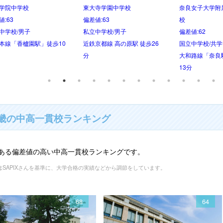
星光学院中学校
神戸女学院中学部
洛星中学校
値:62
偏差値:59
偏差値:59
中学校/男子
私立中学校/女子
私立中学校/男子
あべの橋駅 徒歩10分
阪急今津線 門戸厄神駅 徒歩
京福電鉄北野線
17分
駅」徒歩4分
畿の中高一貫校ランキング
ある偏差値の高い中高一貫校ランキングです。
はSAPIXさんを基準に、大学合格の実績などから調節をしています。
68
64