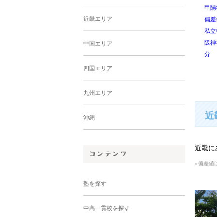
東大寺学園中学校
奈良女子大学附属中等教育学
大阪
近畿エリア
偏差値:63
校
偏差
私立中学校/男子
偏差値:62
私立
0
近鉄京都線 高の原駅 徒歩26
国立中学校/共学
近鉄
中国エリア
分
大和路線「奈良駅」からバス
13分
四国エリア
九州エリア
近
沖縄
近畿に
※偏差値
塾を探す
中高一貫校を探す