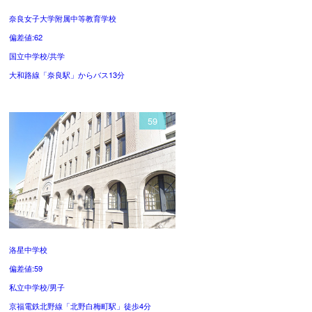
奈良女子大学附属中等教育学校
偏差値:62
国立中学校/共学
大和路線「奈良駅」からバス13分
59
洛星中学校
偏差値:59
私立中学校/男子
京福電鉄北野線「北野白梅町駅」徒歩4分