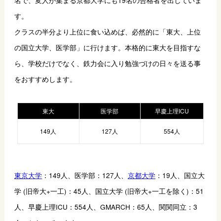
名で、変人が集まる京都大学にも19名の合格者を出していま
す。
クラスの半分より上位に食い込めば、必然的に「東大、上位
の国立大学、医学部」に行けます。本格的に東大を目指すな
ら、学校だけでなく、鉄力会に入り勉強づけの日々を送る事
をおすすめします。
東大
医学部
早慶上理ICU
149人
127人
554人
東京大学
：149人、医学部：127人、
京都大学
：19人、国立大
学 (旧帝大+一工)：45人、国立大学 (旧帝大+一工を除く)：51
人、早慶上理ICU：554人、GMARCH：65人、関関同立：3