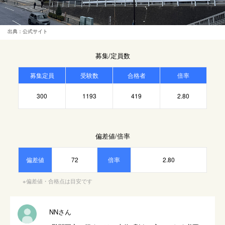
出典：公式サイト
募集/定員数
募集定員
受験数
合格者
倍率
300
1193
419
2.80
偏差値/倍率
偏差値
72
倍率
2.80
※偏差値・合格点は目安です
NNさん