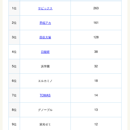
1位
サピックス
263
2位
早稲アカ
161
3位
四谷大塚
128
4位
日能研
38
5位
浜学園
32
6位
エルカミノ
18
7位
TOMAS
14
8位
グノーブル
13
9位
栄光ゼミ
12