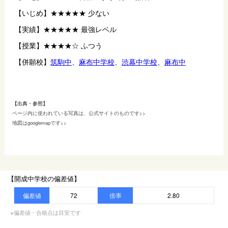
【いじめ】★★★★★ 少ない
【実績】★★★★★ 最強レベル 
【授業】★★★★☆ ふつう
【併願校】
筑駒中
、
麻布中学校
、
渋幕中学校
、
麻布中
【出典・参照】
ページ内に使われている写真は、公式サイトのものです>>
地図はgooglemapです>>
【開成中学校の偏差値】
偏差値
72
倍率
2.80
※偏差値・合格点は目安です