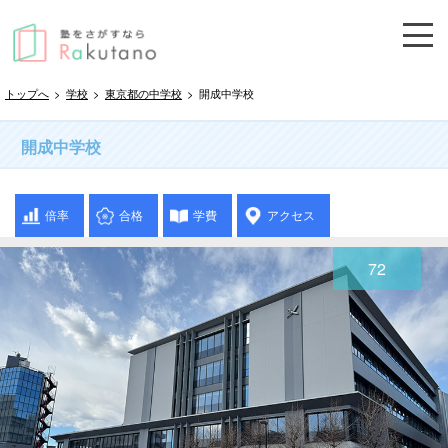
トップへ
>
学校
>
東京都の中学校
>
開成中学校
開成中学校
倍率
合格
学費
アクセス
72