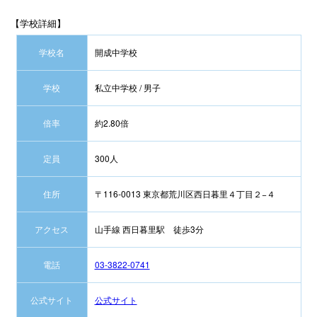
【学校詳細】
学校名
開成中学校
学校
私立中学校 / 男子
倍率
約2.80倍
定員
300人
住所
〒116-0013 東京都荒川区西日暮里４丁目２−４
アクセス
山手線 西日暮里駅 徒歩3分
電話
03-3822-0741
公式サイト
公式サイト