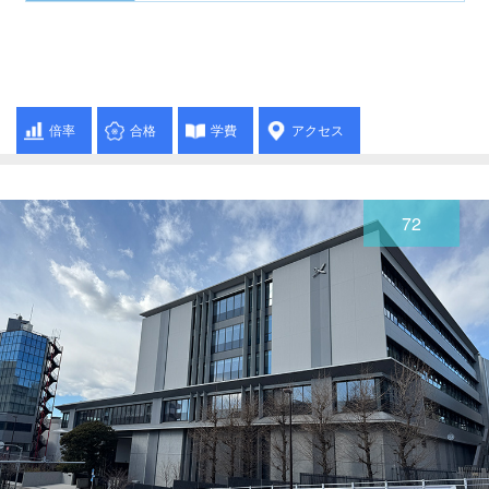
倍率
合格
学費
アクセス
72