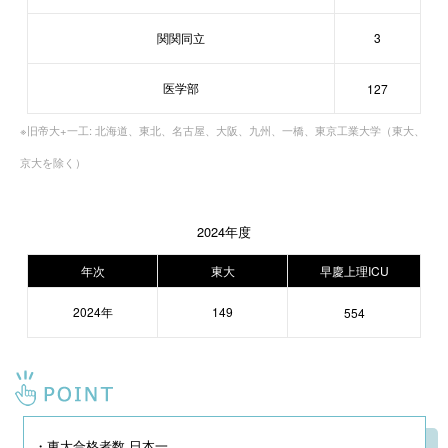
関関同立
3
医学部
127
※旧帝大+一工: 北海道、東北、名古屋、大阪、九州、一橋、東京工業大学（東大、
京大を除く）
2024年度
年次
東大
早慶上理ICU
2024年
149
554
・東大合格者数 日本一
