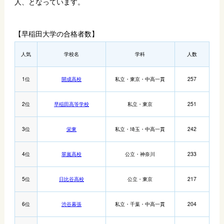
人、となっています。
【早稲田大学の合格者数】
人気
学校名
学科
人数
1位
開成高校
私立・東京・中高一貫
257
2位
早稲田高等学校
私立・東京
251
3位
栄東
私立・埼玉・中高一貫
242
4位
翠嵐高校
公立・神奈川
233
5位
日比谷高校
公立・東京
217
6位
渋谷幕張
私立・千葉・中高一貫
204