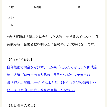
10位
希学園
10
おすす
め
※合格実績は「塾ごとに合計した人数」を見るのではなく、生
徒数から、合格者数を割った「合格率」が大事になります。
【合わせて参照】
自宅勉強でお金をかけず、しかも「ほったらかし」で開成合
格！人気ブロガーの 8人兄弟・長男の快挙のワケは？>>
賢さ控えめ開成ボーイ ぎん太と母 【おうち遊び勉強法】>>
ひっそりと灘・開成・筑駒に合格した記録 >>
【西日暮里の名店】