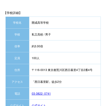
【学校詳細】
学校名
開成高等学校
学校
私立高校 / 男子
倍率
約3.00倍
定員
100人
住所
〒116-0013 東京都荒川区西日暮里4丁目2番4号
アクセス
「西日暮里駅」徒歩2分
電話
03-3822- 0741
公式サイト
公式サイト