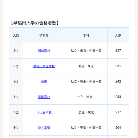
【早稲田大学の合格者数】
人気
学校名
学科
人数
1位
開成高校
私立・東京・中高一貫
257
2位
早稲田高等学校
私立・東京
251
3位
栄東
私立・埼玉・中高一貫
242
4位
翠嵐高校
公立・神奈川
233
5位
日比谷高校
公立・東京
217
6位
渋谷幕張
私立・千葉・中高一貫
204