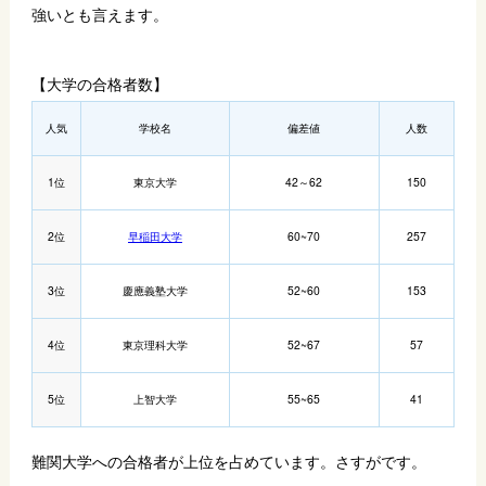
強いとも言えます。
【大学の合格者数】
人気
学校名
偏差値
人数
1位
東京大学
42～62
150
2位
早稲田大学
60~70
257
3位
慶應義塾大学
52~60
153
4位
東京理科大学
52~67
57
5位
上智大学
55~65
41
難関大学への合格者が上位を占めています。さすがです。