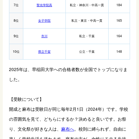
7位
聖光学院高
私立・神奈川・中高一貫
184
8位
女子学院
私立・東京・中高一貫
165
9位
市川
私立・千葉
164
10位
県立千賀
公立・千葉
148
2025年は、早稲田大学への合格者数が全国でトップになりま
した。
【受験について】
開成と麻布は受験日が同じ毎年2月1日（2024年）です。学校
の雰囲気を見て、どちらにするか？決めると良いです。お祭
り、文化祭が好きな人は、
麻布へ
。校則に縛られず、自由に
楽しく学校生活を送れます。麻布の方が、女性にモテる生徒