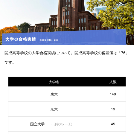
開成高等学校の大学合格実績について。開成高等学校の偏差値は「76」
です。
大学名
人数
東大
149
京大
19
国立大学
45
(旧帝大+一工)