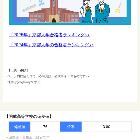
「2025年」京都大学合格者ランキング>>
「2024年」京都大学の合格者ランキング>>
【出典・参照】
ページ内に使われている写真は、公式サイトのものです>>
地図はgooglemapです>>
【開成高等学校の偏差値】
偏差値
76
倍率
3.00
※偏差値・合格点は目安です