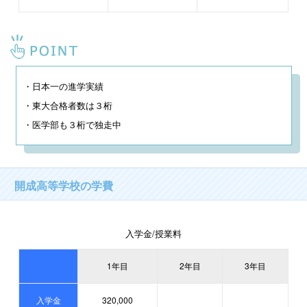
・日本一の進学実績

・東大合格者数は３桁

・医学部も３桁で独走中
開成高等学校の学費
入学金/授業料
1年目
2年目
3年目
入学金
320,000