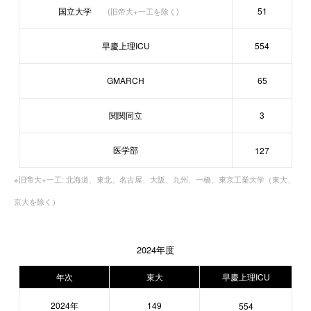
国立大学
51
(旧帝大+一工を除く)
早慶上理ICU
554
GMARCH
65
関関同立
3
医学部
127
※旧帝大+一工: 北海道、東北、名古屋、大阪、九州、一橋、東京工業大学（東大、
京大を除く）
2024年度
年次
東大
早慶上理ICU
2024年
149
554