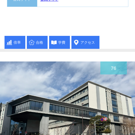
倍率
合格
学費
アクセス
76