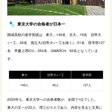
東京大学の合格者が日本一
開成高校の進学実績は、東大…149名　京大…19名　旧帝大
+一工…45名　国立大(旧帝大+一工を除く)…51名　医学部127
名　早慶上理ICU…554名　GMARCH…65名となっていま
す。
東大
旧帝大+一工
医学部
149人
45人
127人
2025年も、東京大学への合格者数が、全国で1位でした。
東大の文一が22人、理三が５人であり、内容を見ると文系に