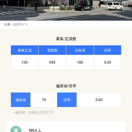
出典：公式サイト
募集/定員数
募集定員
受験数
合格者
倍率
100
545
180
3.00
偏差値/倍率
偏差値
76
倍率
3.00
※偏差値・合格点は目安です
NNさん