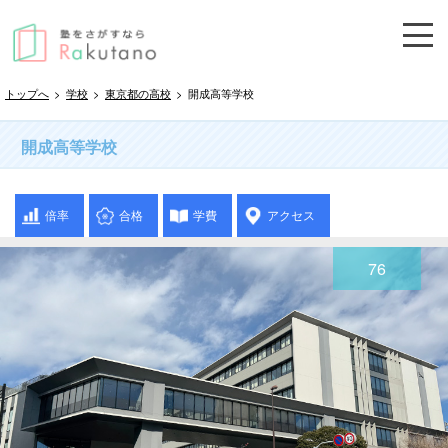
トップへ
>
学校
>
東京都の高校
>
開成高等学校
開成高等学校
倍率
合格
学費
アクセス
76