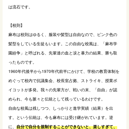
は流石です。
【校則】
麻布は校則はゆるく、服装や髪型は自由なので、ピンク色の
髪型をしている生徒もいます。この自由な校風は、「麻布学
園紛争」と呼ばれる、先輩達の血と涙と暴力の結果、勝ち取
ったものです。
1960年代後半から1970年代前半にかけて、学校の教育体制を
めぐって校内で抗議集会、校長室占拠、ストライキ、授業ボ
イコットが多発。我々の先輩方が、戦いの末、「自由」が認
められ、今も脈々と伝統として残っているわけです。
自由な校風は残しつつ、しっかりと進学実績（結果）を出
す。という伝統は、今も麻布には受け継がれています。逆
に、
自分で自分を規制することができないと、楽しすぎて、