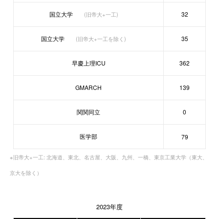
国立大学
32
(旧帝大+一工)
国立大学
35
(旧帝大+一工を除く)
早慶上理ICU
362
GMARCH
139
関関同立
0
医学部
79
※旧帝大+一工: 北海道、東北、名古屋、大阪、九州、一橋、東京工業大学（東大、
京大を除く）
2023年度