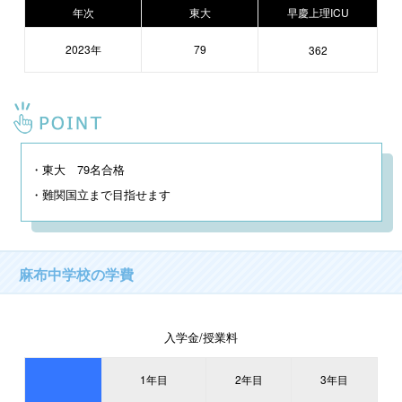
年次
東大
早慶上理ICU
2023年
79
362
・東大　79名合格

・難関国立まで目指せます
麻布中学校の学費
入学金/授業料
1年目
2年目
3年目