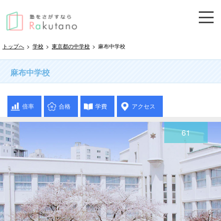
トップへ
>
学校
>
東京都の中学校
>
麻布中学校
麻布中学校
倍率
合格
学費
アクセス
61