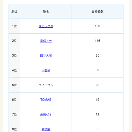
順位
塾名
合格者数
1位
サピックス
160
2位
早稲アカ
116
3位
四谷大塚
85
4位
日能研
69
5位
グノーブル
22
6位
TOMAS
19
7位
栄光ゼミ
11
8位
希学園
8