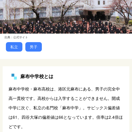
出典：公式サイト
私立
男子
麻布中学校とは
麻布中学校・麻布高校は、港区元麻布にある、男子の完全中
高一貫校です。高校からは入学することができません。
開成
中学
に次ぐ、私立の名門校「麻布中学」。サピックス偏差値
は61、四谷大塚の偏差値は66となっています。倍率は2.4倍ほ
どです。