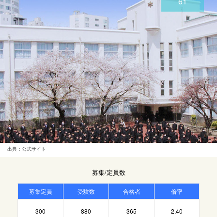
61
出典：公式サイト
募集/定員数
募集定員
受験数
合格者
倍率
300
880
365
2.40