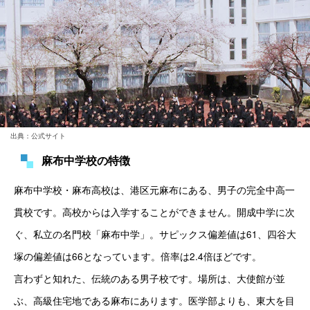
出典：公式サイト
麻布中学校の特徴
麻布中学校・麻布高校は、港区元麻布にある、男子の完全中高一
貫校です。高校からは入学することができません。
開成中学
に次
ぐ、私立の名門校「麻布中学」。サピックス偏差値は61、四谷大
塚の偏差値は66となっています。倍率は2.4倍ほどです。
言わずと知れた、伝統のある男子校です。場所は、大使館が並
ぶ、高級住宅地である麻布にあります。医学部よりも、東大を目