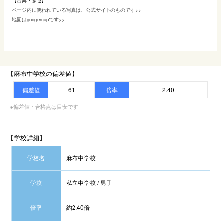
【出典・参照】
ページ内に使われている写真は、公式サイトのものです>>
地図はgooglemapです>>
【麻布中学校の偏差値】
偏差値
61
倍率
2.40
※偏差値・合格点は目安です
【学校詳細】
学校名
麻布中学校
学校
私立中学校 / 男子
倍率
約2.40倍