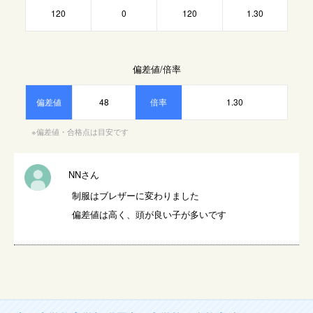
120
0
120
1.30
偏差値/倍率
偏差値
48
倍率
1.30
※偏差値・合格点は目安です
NNさん
制服はブレザーに変わりました

偏差値は高く、頭が良い子が多いです