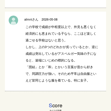
almniさん 2026-05-08
この学校で成績が中程度以上で、外見も悪くなく
経済的にも恵まれている子なら、ここほど楽しく
過ごせる学校はないと思う。

しかし、上の3つのどれかが劣っているとか、逆に
成績は突出しているがアスペルガー気味の子にな
ると、途端にいじめの標的になる。

「団結」とか「和」とかいう言葉が昔から好き
で、同調圧力が強い。そのため平常は自由服とい
えど皆同じような服を着ている。特に女子。
S
core
みんなの評価