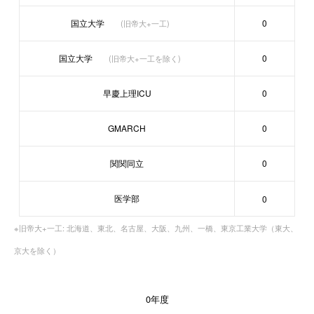
国立大学
0
(旧帝大+一工)
国立大学
0
(旧帝大+一工を除く)
早慶上理ICU
0
GMARCH
0
関関同立
0
医学部
0
※旧帝大+一工: 北海道、東北、名古屋、大阪、九州、一橋、東京工業大学（東大、
京大を除く）
0年度