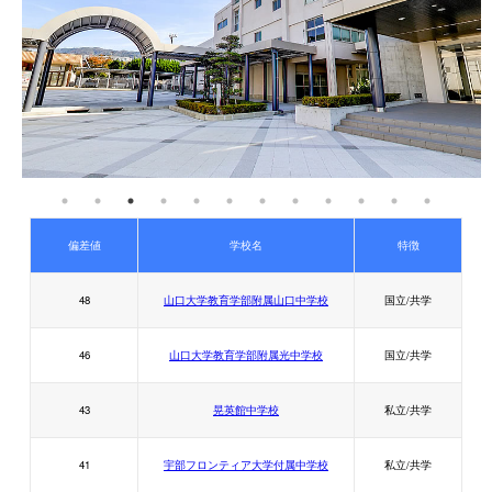
晃英館中学校
偏差値:43
偏差値
学校名
特徴
私立中学校/共学
48
山口大学教育学部附属山口中学校
国立/共学
JR山陽本線「徳山駅」徒歩31分
46
山口大学教育学部附属光中学校
国立/共学
43
晃英館中学校
私立/共学
41
宇部フロンティア大学付属中学校
私立/共学