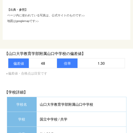
【出典・参照】
ページ内に使われている写真は、公式サイトのものです>>
地図はgooglemapです>>
【山口大学教育学部附属山口中学校の偏差値】
偏差値
48
倍率
1.30
※偏差値・合格点は目安です
【学校詳細】
学校名
山口大学教育学部附属山口中学校
学校
国立中学校 / 共学