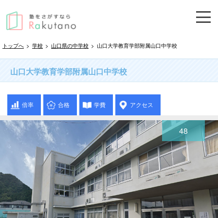
トップへ
>
学校
>
山口県の中学校
>
山口大学教育学部附属山口中学校
山口大学教育学部附属山口中学校
倍率
合格
学費
アクセス
48