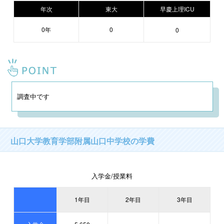
年次
東大
早慶上理ICU
0年
0
0
調査中です
山口大学教育学部附属山口中学校の学費
入学金/授業料
1年目
2年目
3年目