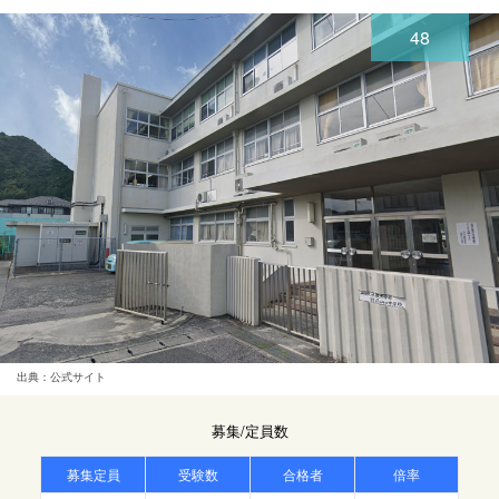
48
出典：公式サイト
募集/定員数
募集定員
受験数
合格者
倍率