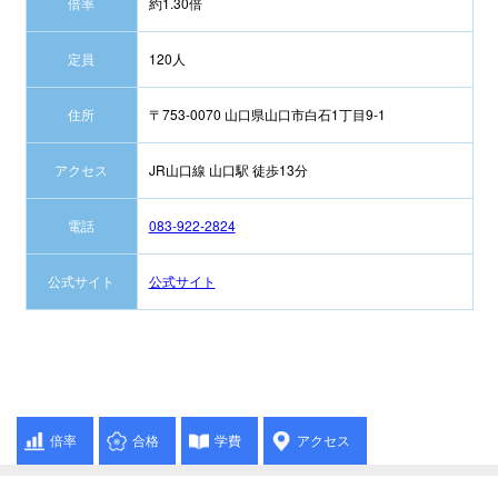
倍率
約1.30倍
定員
120人
住所
〒753-0070 山口県山口市白石1丁目9-1
アクセス
JR山口線 山口駅 徒歩13分
電話
083-922-2824
公式サイト
公式サイト
倍率
合格
学費
アクセス