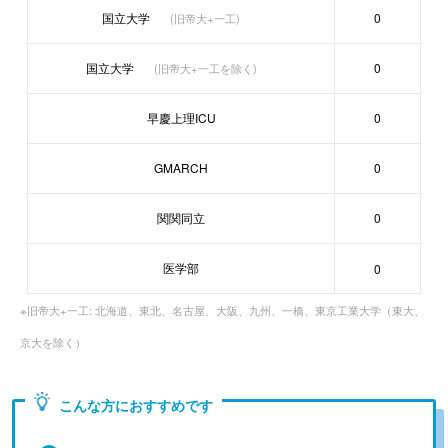
国立大学
0
(旧帝大+一工)
国立大学
0
(旧帝大+一工を除く)
早慶上理ICU
0
GMARCH
0
関関同立
0
医学部
0
※旧帝大+一工: 北海道、東北、名古屋、大阪、九州、一橋、東京工業大学（東大、
京大を除く）
こんな方におすすめです