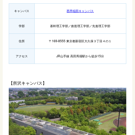
キャンバス
西早稲田キャンパス
学部
基幹理工学部／創造理工学部／先進理工学部
住所
〒169-8555 東京都新宿区大久保３丁目４の１
アクセス
JR山手線 高田馬場駅から徒歩15分
【所沢キャンバス】