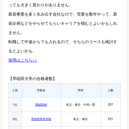
っても大きく変わりがありません。
新規事業を多く生み出す会社なので、営業を数年やって、新
規企画などをやらせてもらいキャリアを積むとよいかもしれ
ません。
転職して中途からでも入れるので、そちらのコースも検討す
るとよいかも。
採用はこちら>>
【早稲田大学の合格者数】
人気
学校名
学科
人数
1位
開成高校
私立・東京・中高一貫
257
2位
早稲田高等学校
私立・東京
251