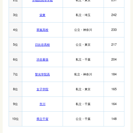
3位
栄東
私立・埼玉
242
4位
翠嵐高校
公立・神奈川
233
5位
日比谷高校
公立・東京
217
6位
渋谷幕張
私立・千葉
204
7位
聖光学院高
私立・神奈川
184
8位
女子学院
私立・東京
165
9位
市川
私立・千葉
164
10位
県立千賀
公立・千葉
148