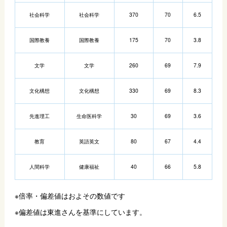
社会科学
社会科学
370
70
6.5
国際教養
国際教養
175
70
3.8
文学
文学
260
69
7.9
文化構想
文化構想
330
69
8.3
先進理工
生命医科学
30
69
3.6
教育
英語英文
80
67
4.4
人間科学
健康福祉
40
66
5.8
※倍率・偏差値はおよその数値です
※偏差値は東進さんを基準にしています。