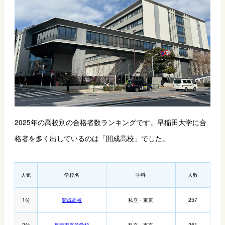
2025年の高校別の合格者数ランキングです。早稲田大学に合
格者を多く出しているのは「開成高校」でした。
人気
学校名
学科
人数
1位
開成高校
私立・東京
257
2位
早稲田高等学校
私立・東京
251