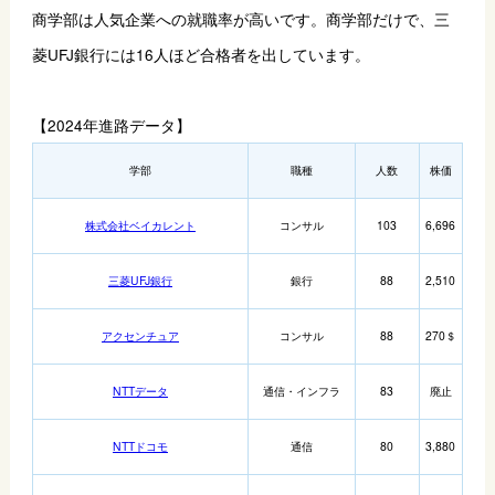
商学部は人気企業への就職率が高いです。商学部だけで、三
菱UFJ銀行には16人ほど合格者を出しています。
【2024年進路データ】
学部
職種
人数
株価
株式会社ベイカレント
コンサル
103
6,696
三菱UFJ銀行
銀行
88
2,510
アクセンチュア
コンサル
88
270＄
NTTデータ
通信・インフラ
83
廃止
NTTドコモ
通信
80
3,880