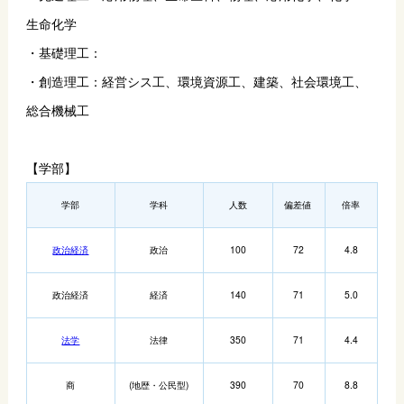
生命化学
・基礎理工：
・創造理工：経営シス工、環境資源工、建築、社会環境工、
総合機械工
【学部】
学部
学科
人数
偏差値
倍率
政治経済
政治
100
72
4.8
政治経済
経済
140
71
5.0
法学
法律
350
71
4.4
商
(地歴・公民型)
390
70
8.8