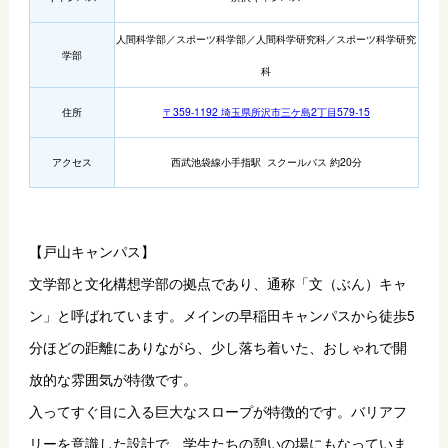
人間科学部／スポーツ科学部／人間科学研究科／スポーツ科学研究
学部
科
住所
〒359-1192 埼玉県所沢市三ケ島2丁目579-15
アクセス
西武池袋線小手指駅 スクールバス 約20分
【戸山キャンパス】
文学部と文化構想学部の拠点であり、通称「文（ぶん）キャ
ン」と呼ばれています。メインの早稲田キャンパスから徒歩5
分ほどの距離にありながら、少し落ち着いた、おしゃれで開
放的な雰囲気が特徴です。
入ってすぐ目に入る巨大なスロープが特徴的です。バリアフ
リーを意識した設計で、学生たちの憩いの場にもなっていま