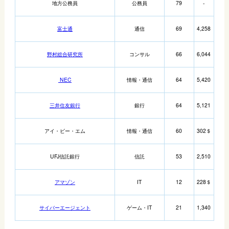
地方公務員
公務員
79
-
富士通
通信
69
4,258
野村総合研究所
コンサル
66
6,044
NEC
情報・通信
64
5,420
三井住友銀行
銀行
64
5,121
アイ・ビー・エム
情報・通信
60
302＄
UFJ信託銀行
信託
53
2,510
アマゾン
IT
12
228＄
サイバーエージェント
ゲーム・IT
21
1,340