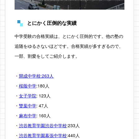
とにかく圧倒的な実績
中学受験の合格実績は、とにかく圧倒的です。他の塾の
追随をゆるさないほどです。合格実績が多すぎるので、
一部、割愛をしてご紹介します。
・
開成中学校:263人
・
桜蔭中学
:180人
・
女子学院
: 123人
・
雙葉中学
: 47人
・
麻布中学
: 160人
・
渋谷教育学園渋谷中学校
:233人
・
渋谷教育学園幕張中学校
:440人