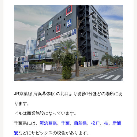
JR京葉線 海浜幕張駅 の北口より徒歩1分ほどの場所にあ
ります。
ビルは商業施設になっています。
千葉県には、
海浜幕張
、
千葉
、
西船橋
、
松戸
、
柏
、
新浦
安
などにサピックスの校舎があります。