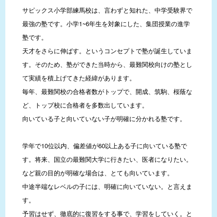
サピックス小学部練馬校は、言わずと知れた、中学受験界で
最強の塾です。小学1~6年生を対象にした、集団授業の進学
塾です。

天才をさらに伸ばす。というコンセプトで塾が誕生していま
す。そのため、塾ができた当時から、最難関校向けの塾とし
て実績を積上げてきた経緯があります。

毎年、最難関校の合格者数がトップで、開成、筑駒、桜蔭な
ど、トップ校に合格者を多数出しています。

向いている子と向いていない子が明確に分かれる塾です。

学年で10位以内、偏差値が60以上ある子に向いている塾で
す。将来、国立の最難関大学に行きたい、医者になりたい。
など親の目的が明確な場合は、とても向いています。

中途半端なレベルの子には、明確に向いていない。と言えま
す。

予習はせず、徹底的に復習をする事で、学習をしていく。と