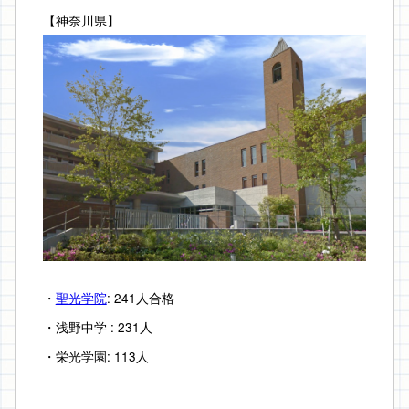
【神奈川県】
・
聖光学院
: 241人合格
・浅野中学 : 231人
・栄光学園: 113人