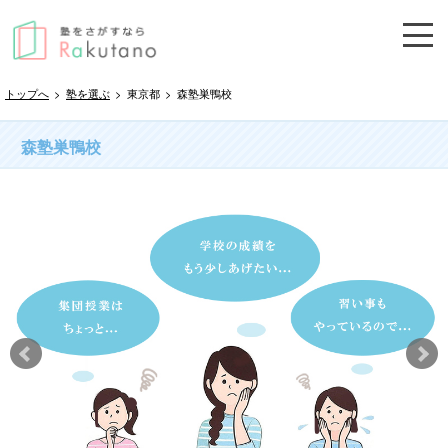
トップへ
>
塾を選ぶ
>
東京都
>
森塾巣鴨校
森塾巣鴨校