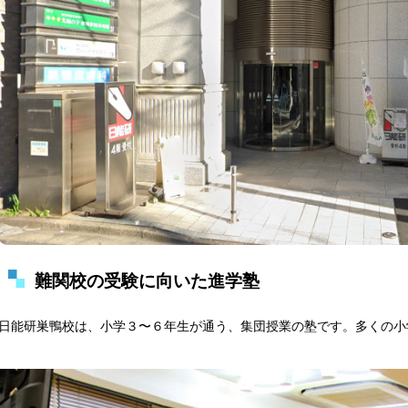
難関校の受験に向いた進学塾
日能研巣鴨校は、小学３〜６年生が通う、集団授業の塾です。多くの小