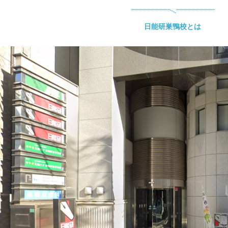
日能研巣鴨校とは