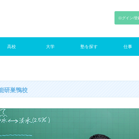
ログイン/登
高校
大学
塾を探す
仕事
川
東京
神奈川
千葉
埼玉
東京
神奈川
千葉
埼玉
路線で探す
東京の塾（路線）
仕事をさがす
能研巣鴨校