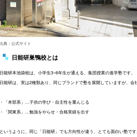
出典：公式サイト
日能研巣鴨校とは
日能研本池袋校は、小学生3~6年生が通える、集団授業の進学塾です。

日能研は、実は2種類あり、同じブランドで塾を展開していますが、会社
・「本部系」…子供の学び・自主性を重んじる

・「関東系」…勉強をやらせ・合格実績を出す

というように、同じ「日能研」でも方向性が違う、とても面白い塾です。