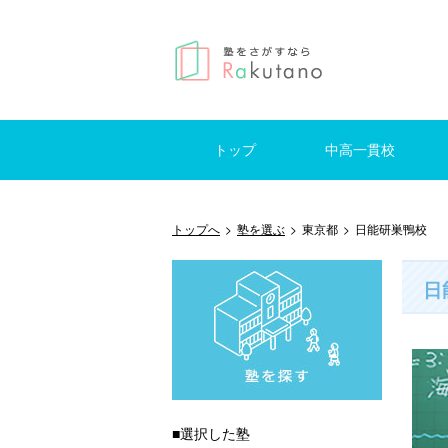
トップ
中高一貫校
仕事を探す
はじめての方へ
掲示板
東京
神奈川
千葉
埼玉
東京
神奈
千葉
埼玉
トップへ
>
塾を選ぶ
>
東京都
>
日能研巣鴨校
日
■選択した塾