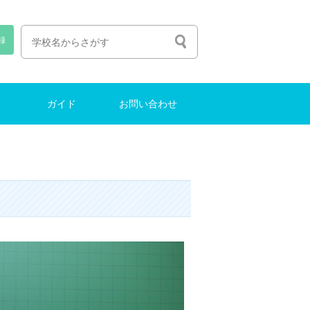
録
ガイド
お問い合わせ
人生の選び方
塾選びのコツ
中学受験ガイド
インターナショナルスクール
東大に合格する方法
お問い合わせ