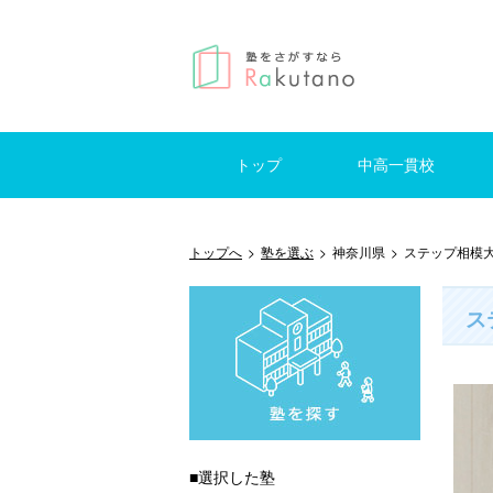
トップ
中高一貫校
仕事を探す
はじめての方へ
掲示板
東京
神奈川
千葉
埼玉
東京
神奈
千葉
埼玉
トップへ
>
塾を選ぶ
>
神奈川県
>
ステップ相模
ス
■選択した塾