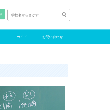
録
ガイド
お問い合わせ
人生の選び方
塾選びのコツ
中学受験ガイド
インターナショナルスクール
東大に合格する方法
お問い合わせ