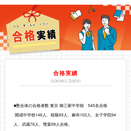
合格実績
GOKAKU ZISEKI
■塾全体の合格者数 東京 御三家中学校　545名合格
 開成中学校146人、桜蔭69人、麻布102人、女子学院94
人、武蔵76人、雙葉58人合格。 