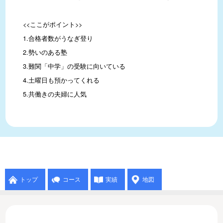
<<ここがポイント>>

1.合格者数がうなぎ登り

2.勢いのある塾

3.難関「中学」の受験に向いている

4.土曜日も預かってくれる

5.共働きの夫婦に人気
トップ
コース
実績
地図