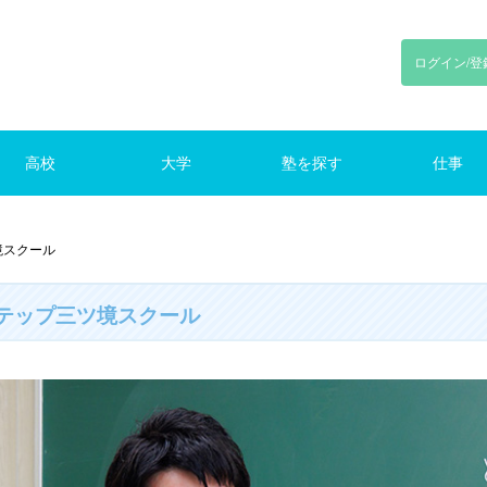
ログイン/登
高校
大学
塾を探す
仕事
川
東京
神奈川
千葉
埼玉
東京
神奈川
千葉
埼玉
路線で探す
東京の塾（路線）
仕事をさがす
境スクール
テップ三ツ境スクール