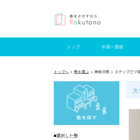
トップ
中高一貫校
仕事を探す
はじめての方へ
掲示板
東京
神奈川
千葉
埼玉
東京
神奈
千葉
埼玉
トップへ
>
塾を選ぶ
>
神奈川県
>
ステップ三ツ
ス
■選択した塾