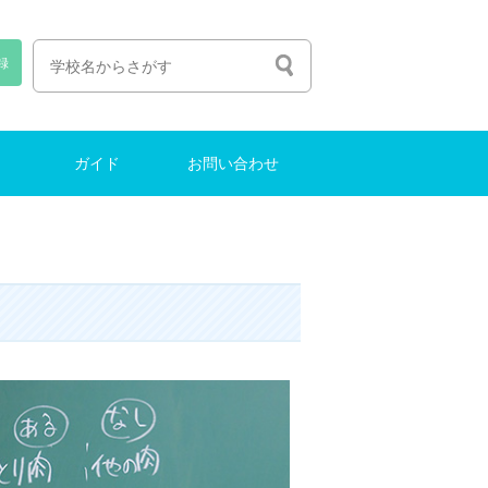
録
ガイド
お問い合わせ
人生の選び方
塾選びのコツ
中学受験ガイド
インターナショナルスクール
東大に合格する方法
お問い合わせ