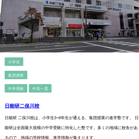
小学生
集団授業
中学受験
中高一貫
日能研二俣川校
日能研 二俣川校は、小学生3~6年生が通える、集団授業の進学塾です。 日
能研は全国最大規模の中学受験に特化した塾です。多くの地域に校舎があ
るので、地域の学校情報、進学情報が集まります。