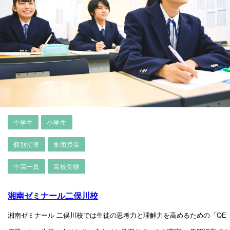
中学生
小学生
個別指導
集団授業
中高一貫
高校受験
湘南ゼミナール二俣川校
湘南ゼミナール 二俣川校では生徒の思考力と理解力を高めるための「QE