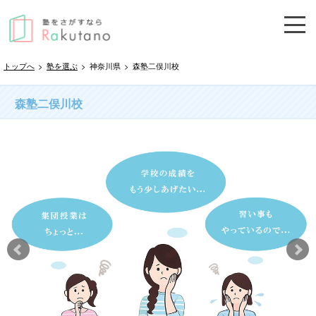
トップへ
>
塾を選ぶ
>
神奈川県
>
森塾二俣川校
森塾二俣川校