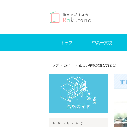
トップ
中高一貫校
仕事を探す
はじめての方へ
掲示板
東京
神奈川
千葉
埼玉
東京
神奈
千葉
埼玉
トップ
>
ガイド
>
正しい学校の選び方とは
正