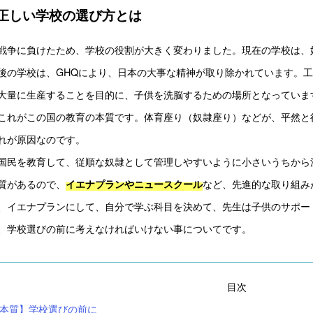
正しい学校の選び方とは
戦争に負けたため、学校の役割が大きく変わりました。現在の学校は、
後の学校は、GHQにより、日本の大事な精神が取り除かれています。
大量に生産することを目的に、子供を洗脳するための場所となっています
これがこの国の教育の本質です。体育座り（奴隷座り）などが、平然と
れが原因なのです。

国民を教育して、従順な奴隷として管理しやすいように小さいうちから
質があるので、
など、先進的な取り組み
イエナプランやニュースクール
、イエナプランにして、自分で学ぶ科目を決めて、先生は子供のサポート
、学校選びの前に考えなければいけない事についてです。
目次
【本質】学校選びの前に