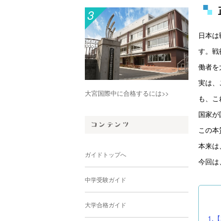
3
日本は
す。戦
働者を
実は、
大宮国際中に合格するには>>
も、こ
国家が
この本
本来は
ガイドトップへ
今回は
中学受験ガイド
大学合格ガイド
1.