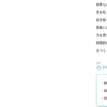
授業も
言を吐
自主性
黒板に
力を育
段階的
をつく
・奴
・自
・