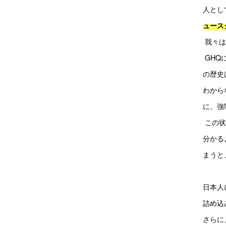
人とし
ュース
 我々
 GH
の歴史
わから
に、強
 この
分かる
まうと
日本人
詰め込
さらに