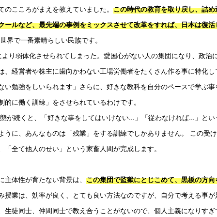
てのこころがまえを教えていました。
この時代の教育を取り戻し、詰め
クールなど、最先端の事例をミックスさせて改革をすれば、日本は復活
は世界で一番素晴らしい民族です。
Qにより弱体化させられてしまった。愛国心がない人の集団になり、政治
は、経営者や株主に歯向かわない工場労働者をたくさん作る事に特化し
ない勉強をしいられます」さらに、好きな教科を自分のペースで学ぶ事
制的に働く訓練」をさせられているわけです。
状態が続くと、「好きな事をしてはいけない...」「従わなければ...」とい
ように、あんなものは「残業」をする訓練でしかありません。 この受
、「全て他人のせい」という家畜人間が完成します。 
に主体性が育たない背景は、
この集団で監獄にとじこめて、黒板の方向
み授業は、効率が良く、とても良い方法なのですが、自分で考える事が
、生徒同士、仲間同士で教え合うことがないので、個人主義になりすぎ