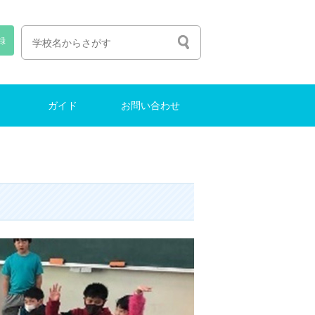
録
ガイド
お問い合わせ
人生の選び方
塾選びのコツ
中学受験ガイド
インターナショナルスクール
東大に合格する方法
お問い合わせ