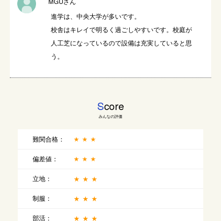
MGUさん
進学は、中央大学が多いです。

校舎はキレイで明るく過ごしやすいです。校庭が
人工芝になっているので設備は充実していると思
う。
S
core
みんなの評価
難関合格：
★★★
偏差値：
★★★
立地：
★★★
制服：
★★★
部活：
★★★