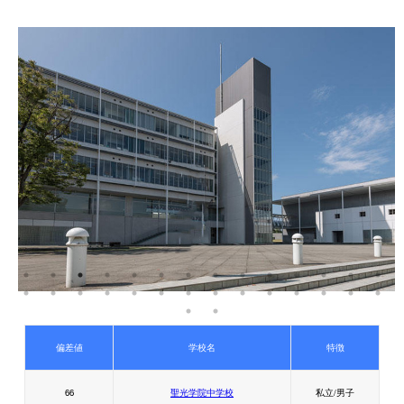
慶應義塾湘南藤沢中等部
偏差値:59
偏差値
学校名
特徴
私立中学校/共学
66
聖光学院中学校
私立/男子
湘南台駅西口 バス約15分