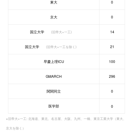
東大
0
京大
0
国立大学
14
(旧帝大+一工)
国立大学
21
(旧帝大+一工を除く)
早慶上理ICU
100
GMARCH
296
関関同立
0
医学部
0
※旧帝大+一工: 北海道、東北、名古屋、大阪、九州、一橋、東京工業大学（東大、
京大を除く）