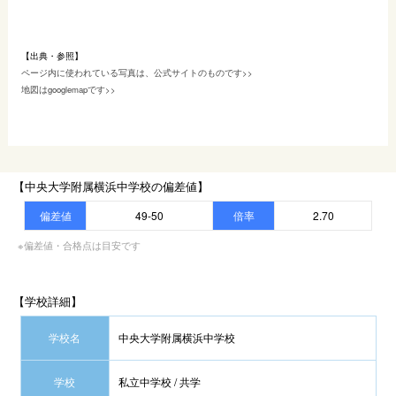
【出典・参照】
ページ内に使われている写真は、公式サイトのものです>>
地図はgooglemapです>>
【中央大学附属横浜中学校の偏差値】
偏差値
49-50
倍率
2.70
※偏差値・合格点は目安です
【学校詳細】
学校名
中央大学附属横浜中学校
学校
私立中学校 / 共学