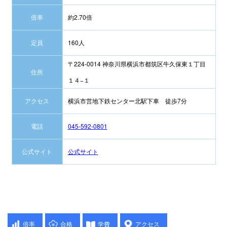
倍率
約2.70倍
定員
160人
〒224-0014 神奈川県横浜市都筑区牛久保東１丁目
住所
１４−１
アクセス
横浜市営地下鉄センター北駅下車 徒歩7分
電話
045-592-0801
公式サイト
公式サイト
倍率
合格
学費
アクセス