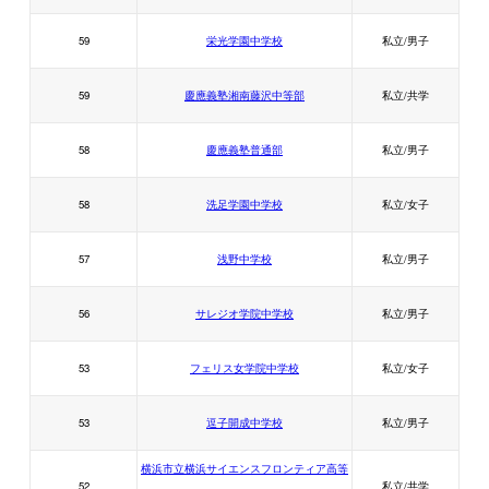
59
栄光学園中学校
私立/男子
59
慶應義塾湘南藤沢中等部
私立/共学
58
慶應義塾普通部
私立/男子
58
洗足学園中学校
私立/女子
57
浅野中学校
私立/男子
56
サレジオ学院中学校
私立/男子
53
フェリス女学院中学校
私立/女子
53
逗子開成中学校
私立/男子
横浜市立横浜サイエンスフロンティア高等
52
私立/共学