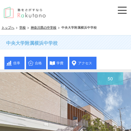
トップへ
>
学校
>
神奈川県の中学校
>
中央大学附属横浜中学校
中央大学附属横浜中学校
倍率
合格
学費
アクセス
50