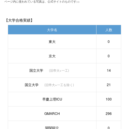
ページ内に使われている写真は、公式サイトのものです>>
【大学合格実績】
大学名
人数
東大
0
京大
0
国立大学
14
(旧帝大+一工)
国立大学
21
(旧帝大+一工を除く)
早慶上理ICU
100
GMARCH
296
関関同立
0