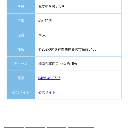
学校
私立中学校 / 共学
倍率
約4.70倍
定員
70人
住所
〒252-0816 神奈川県藤沢市遠藤5466
アクセス
湘南台駅西口 バス約15分
電話
0466-49-3585
公式サイト
公式サイト