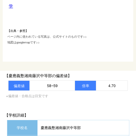
学
【出典・参照】
ページ内に使われている写真は、公式サイトのものです>>
地図はgooglemapです>>
【慶應義塾湘南藤沢中等部の偏差値】
偏差値
58~59
倍率
4.70
※偏差値・合格点は目安です
【学校詳細】
学校名
慶應義塾湘南藤沢中等部