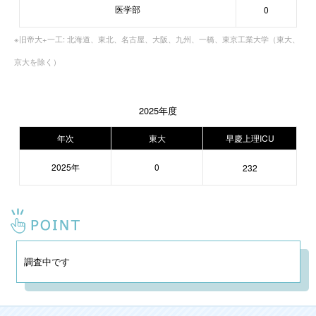
医学部
0
※旧帝大+一工: 北海道、東北、名古屋、大阪、九州、一橋、東京工業大学（東大、
京大を除く）
2025年度
年次
東大
早慶上理ICU
2025年
0
232
調査中です