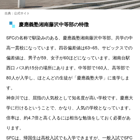
出典：公式サイト
慶應義塾湘南藤沢中等部の特徴
SFCの名称で馴染みのある、慶應義塾湘南藤沢中等部。共学の中
高一貫校になっています。四谷偏差値は63~65。サピックスでの
偏差値は、男子が59、女子が60ほどになっています。湘南台駅
西口 バス約15分の場所にあります。中等部で160人、高等部で
80人が入学し、ほとんどの生徒が「慶應義塾大学」に進学しま
す。
神奈川では、屈指の人気校として知名度が高い学校です。慶應大
学に行けるということで、かなり、人気の学校となっています。
倍率は、約4.7倍と高く入るには相当な勉強をしておく必要があ
ります。
SFCは、帰国生は高校入試でも入学できますが、一般入試でSFC