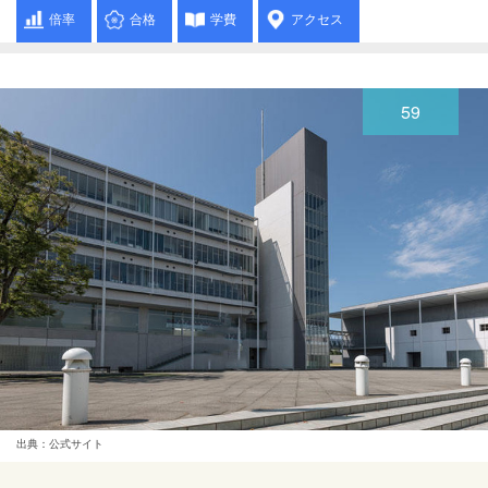
倍率
合格
学費
アクセス
59
出典：公式サイト