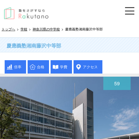
トップへ
>
学校
>
神奈川県の中学校
>
慶應義塾湘南藤沢中等部
慶應義塾湘南藤沢中等部
倍率
合格
学費
アクセス
59