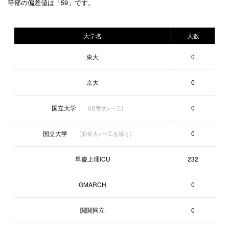
等部の偏差値は「59」です。
大学名
人数
東大
0
京大
0
国立大学
0
(旧帝大+一工)
国立大学
0
(旧帝大+一工を除く)
早慶上理ICU
232
GMARCH
0
関関同立
0