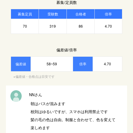
募集/定員数
募集定員
受験数
合格者
倍率
70
319
86
4.70
偏差値/倍率
偏差値
58~59
倍率
4.70
※偏差値・合格点は目安です
NNさん
朝はバスが混みます

校則はゆるいですが、スマホは利用禁止です

髪の毛の色は自由。制服と合わせて、色を変えて
楽しめます
