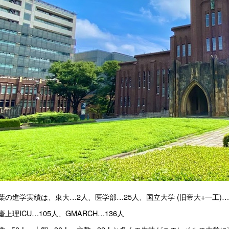
葉の進学実績は、東大…2人、医学部…25人、国立大学 (旧帝大+一工)…7
上理ICU…105人、GMARCH…136人