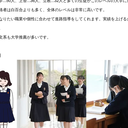
学...50人、上智...36人、立教...32人と多くの生徒がこのレベルの大
格者は白百合よりも多く、全体のレベルは非常に高いです。
なりたい職業や個性に合わせて進路指導をしてくれます。実績を上げる
。
文系も大学推薦が多いです。 
】