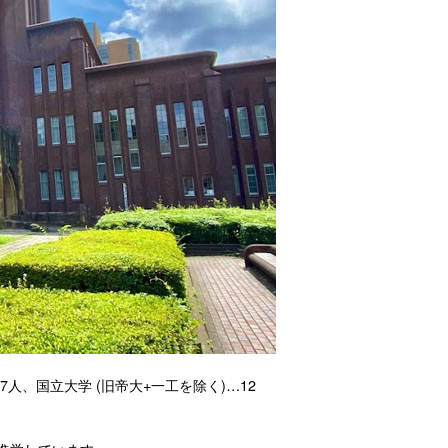
人、国立大学 (旧帝大+一工を除く)…12