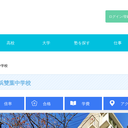
ログイン/登
高校
大学
塾を探す
仕事
川
東京
神奈川
千葉
埼玉
東京
神奈川
千葉
埼玉
路線で探す
東京の塾（路線）
仕事をさがす
中学校
浜雙葉中学校
倍率
合格
学費
ア