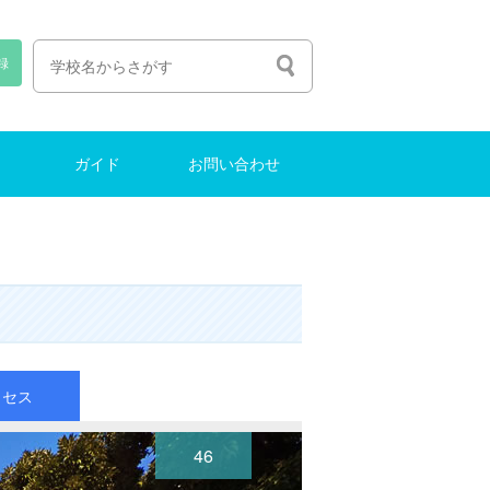
録
ガイド
お問い合わせ
人生の選び方
塾選びのコツ
中学受験ガイド
インターナショナルスクール
東大に合格する方法
お問い合わせ
クセス
46