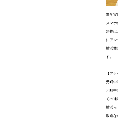
進学実
スマホ
建物は
にアン
横浜雙
す。
【アク
元町中
元町中
ての通
横浜ら
坂道な