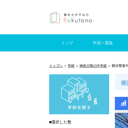
トップ
中高一貫校
仕事を探す
はじめての方へ
掲示板
東京
神奈川
千葉
埼玉
東京
神奈
千葉
埼玉
トップへ
>
学校
>
神奈川県の中学校
>
横浜雙葉
横
■選択した塾