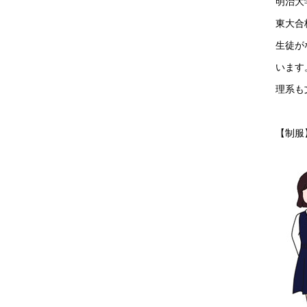
明治大
東大合
生徒が
います
理系も
【制服