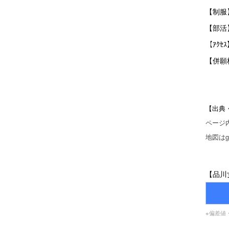
【制服
【部活
【ｱｸ
【併願
【出典
ページ
地図はgo
【品川
※偏差値