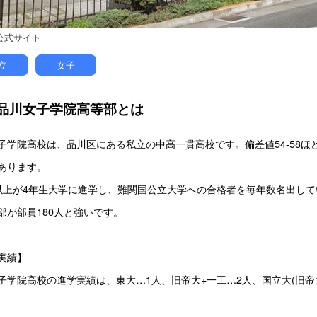
公式サイト
立
女子
品川女子学院高等部とは
子学院高校は、品川区にある私立の中高一貫高校です。偏差値54-58
あります。
以上が4年生大学に進学し、難関国公立大学への合格者を毎年数名出して
部が部員180人と強いです。
実績】
子学院高校の進学実績は、東大…1人、旧帝大+一工…2人、国立大(旧帝大+