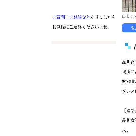
出典：
ご質問・ご相談など
ありましたら
お気軽にご連絡くださいませ。
私
品川女
場所に
約9割
ダンス
【進学
品川女
人、