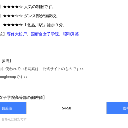
】★★★★☆ 人気の制服です。
】★★★☆☆ ダンス部が強豪校。
ｾｽ】★★★★☆「北品川駅」徒歩３分。
校】
専修大松戸
、
国府台女子学院
、
昭和秀英
・参照】
内に使われている写真は、公式サイトのものです>>
oglemapです>>
女子学院高等部の偏差値】
偏差値
54-58
倍
・合格点は目安です