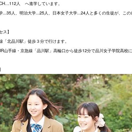
CH…112人    へ進学しています。
学...35人、明治大学...25人、日本女子大学...24人と多くの生徒が
セス】
線「北品川駅」徒歩３分で行けます。
JR山手線・京急線「品川駅」高輪口から徒歩12分で品川女子学院高校
】