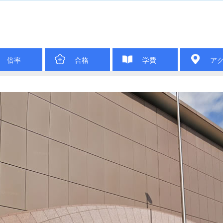
倍率
合格
学費
ア