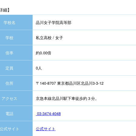
詳細】
学校名
品川女子学院高等部
学校
私立高校 / 女子
倍率
約0.00倍
定員
0人
住所
〒140-8707 東京都品川区北品川3-3-12
アクセス
京急本線北品川駅下車徒歩約３分。
電話
03-3474-4048
公式サイト
公式サイト