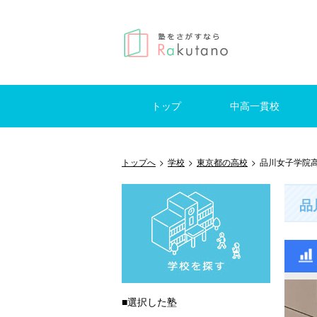
トップ
中高一貫校
仕事を探す
はじめての方へ
掲示板
東京
神奈川
千葉
埼玉
東京
神奈
千葉
埼玉
トップへ
>
学校
>
東京都の高校
>
品川女子学院
品
■選択した塾