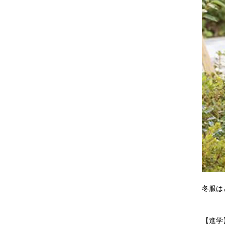
冬服は
【進学