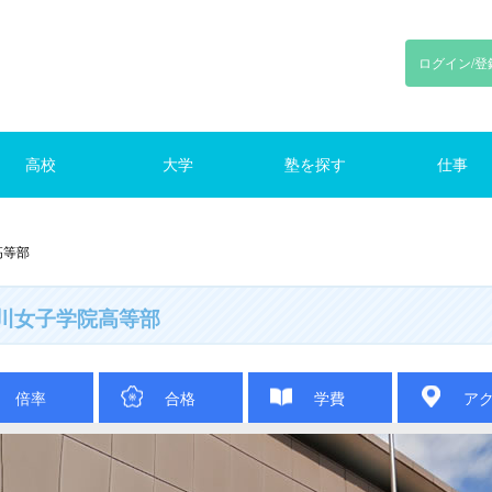
ログイン/登
高校
大学
塾を探す
仕事
川
東京
神奈川
千葉
埼玉
東京
神奈川
千葉
埼玉
路線で探す
東京の塾（路線）
仕事をさがす
高等部
川女子学院高等部
倍率
合格
学費
ア