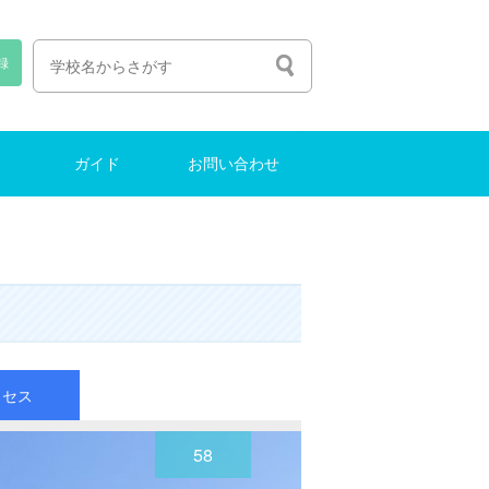
録
ガイド
お問い合わせ
人生の選び方
塾選びのコツ
中学受験ガイド
インターナショナルスクール
東大に合格する方法
お問い合わせ
クセス
58