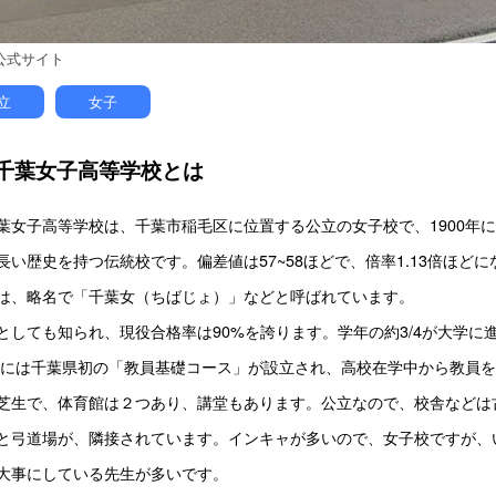
公式サイト
立
女子
千葉女子高等学校とは
葉女子高等学校は、千葉市稲毛区に位置する公立の女子校で、1900年
長い歴史を持つ伝統校です。偏差値は57~58ほどで、倍率1.13倍ほど
は、略名で「千葉女（ちばじょ）」などと呼ばれています。
としても知られ、現役合格率は90%を誇ります。学年の約3/4が大学に
4年には千葉県初の「教員基礎コース」が設立され、高校在学中から教員
芝生で、体育館は２つあり、講堂もあります。公立なので、校舎などは
と弓道場が、隣接されています。インキャが多いので、女子校ですが、
大事にしている先生が多いです。