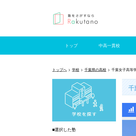
トップ
中高一貫校
仕事を探す
はじめての方へ
掲示板
東京
神奈川
千葉
埼玉
東京
神奈
千葉
埼玉
トップへ
>
学校
>
千葉県の高校
>
千葉女子高等
千
■選択した塾