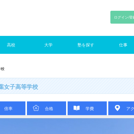
ログイン/登
高校
大学
塾を探す
仕事
川
東京
神奈川
千葉
埼玉
東京
神奈川
千葉
埼玉
路線で探す
東京の塾（路線）
仕事をさがす
学校
葉女子高等学校
倍率
合格
学費
ア