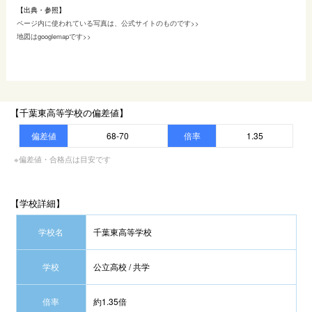
【出典・参照】
ページ内に使われている写真は、公式サイトのものです>>
地図はgooglemapです>>
【千葉東高等学校の偏差値】
偏差値
68-70
倍率
1.35
※偏差値・合格点は目安です
【学校詳細】
学校名
千葉東高等学校
学校
公立高校 / 共学
倍率
約1.35倍