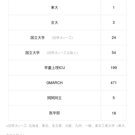
東大
1
京大
3
国立大学
24
(旧帝大+一工)
国立大学
54
(旧帝大+一工を除く)
早慶上理ICU
199
GMARCH
471
関関同立
5
医学部
18
※旧帝大+一工: 北海道、東北、名古屋、大阪、九州、一橋、東京工業大学（東大、
京大を除く）