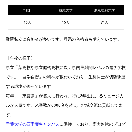
早稲田
慶應大学
東京理科大学
46人
15人
71人
難関私立に合格者が多いです。理系の合格者も増えています。
【学校の様子】
県立千葉高校や県立船橋高校に次ぐ県内最難関レベルの進学学校
です。「自学自習」の精神が根付いており、生徒同士が切磋琢磨
する環境が整っています。
毎年、「東雲祭」が盛大に行われ、特に3年生によるミュージカ
ルが人気です。来客数が6000名を超え、地域交流に貢献してま
す。
千葉大学の西千葉キャンパス
に隣接しており、高大連携のプログ