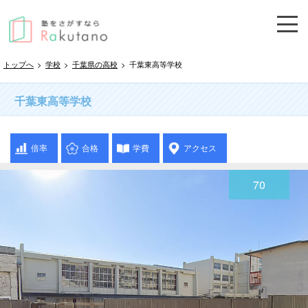
トップへ
>
学校
>
千葉県の高校
>
千葉東高等学校
千葉東高等学校
倍率
合格
学費
アクセス
70