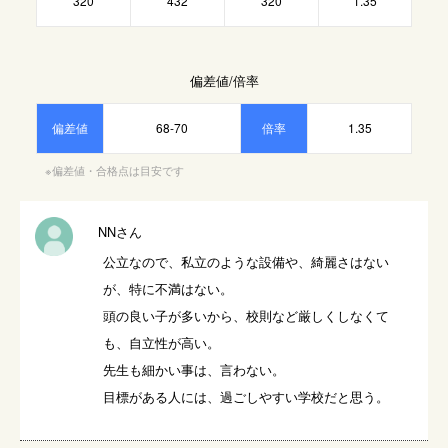
320
432
320
1.35
偏差値/倍率
偏差値
68-70
倍率
1.35
※偏差値・合格点は目安です
NNさん
公立なので、私立のような設備や、綺麗さはない
が、特に不満はない。

頭の良い子が多いから、校則など厳しくしなくて
も、自立性が高い。

先生も細かい事は、言わない。

目標がある人には、過ごしやすい学校だと思う。