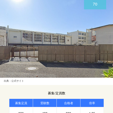
70
出典：公式サイト
募集/定員数
募集定員
受験数
合格者
倍率