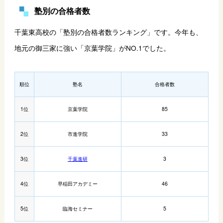
塾別の合格者数
千葉東高校の「塾別の合格者数ランキング」です。今年も、
地元の御三家に強い「京葉学院」がNO.1でした。
順位
塾名
合格者数
1位
京葉学院
85
2位
市進学院
33
3位
千葉進研
3
4位
早稲田アカデミー
46
5位
臨海セミナー
5