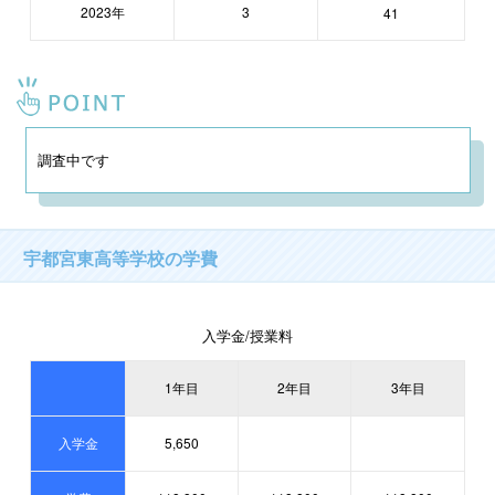
2023年
3
41
調査中です
宇都宮東高等学校の学費
入学金/授業料
1年目
2年目
3年目
入学金
5,650