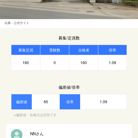
出典：公式サイト
募集/定員数
募集定員
受験数
合格者
倍率
160
0
160
1.09
偏差値/倍率
偏差値
65
倍率
1.09
※偏差値・合格点は目安です
NNさん