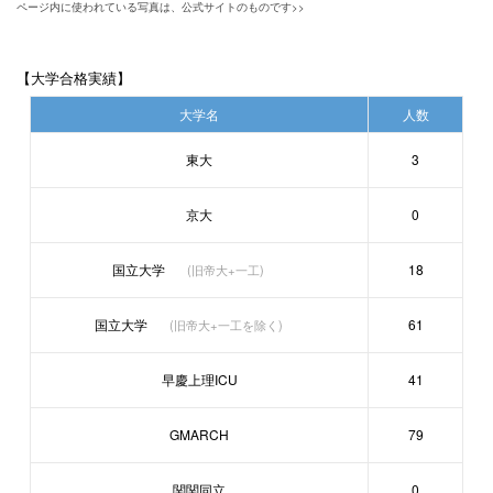
ページ内に使われている写真は、公式サイトのものです>>
【大学合格実績】
大学名
人数
東大
3
京大
0
国立大学
18
(旧帝大+一工)
国立大学
61
(旧帝大+一工を除く)
早慶上理ICU
41
GMARCH
79
関関同立
0