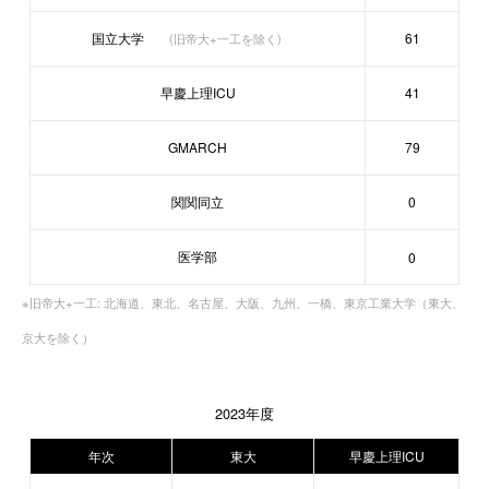
国立大学
61
(旧帝大+一工を除く)
早慶上理ICU
41
GMARCH
79
関関同立
0
医学部
0
※旧帝大+一工: 北海道、東北、名古屋、大阪、九州、一橋、東京工業大学（東大、
京大を除く）
2023年度
年次
東大
早慶上理ICU