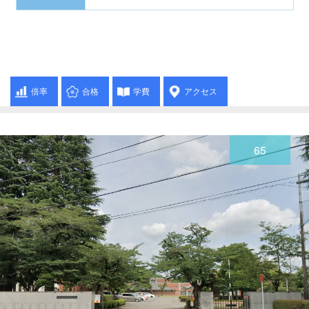
倍率
合格
学費
アクセス
65