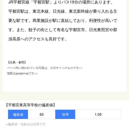
JR宇都宮線「宇都宮駅」よりバス19分の場所にあります。
宇都宮駅は、東北本線、日光線、東北新幹線が乗り入れる主
要な駅です。商業施設が駅に直結しており、利便性が高いで
す。また、餃子の街として有名な宇都宮市、日光東照宮や那
須高原へのアクセスも良好です。
【出典・参照】
ページ内に使われている写真は、公式サイトのものです>>
地図はgooglemapです>>
【宇都宮東高等学校の偏差値】
偏差値
65
倍率
1.09
※偏差値・合格点は目安です