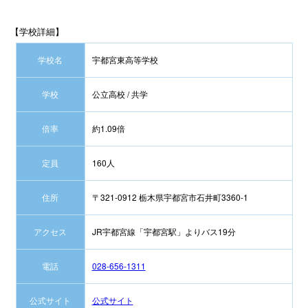
【学校詳細】
学校名
宇都宮東高等学校
学校
公立高校 / 共学
倍率
約1.09倍
定員
160人
住所
〒321-0912 栃木県宇都宮市石井町3360-1
アクセス
JR宇都宮線「宇都宮駅」よりバス19分
電話
028-656-1311
公式サイト
公式サイト