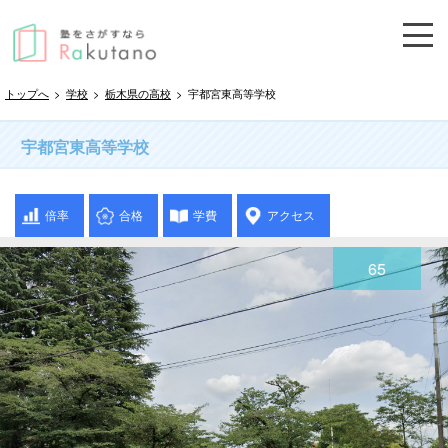
トップへ
>
学校
>
栃木県の高校
>
宇都宮東高等学校
宇都宮東高等学校
倍率
合格
学費
アクセス
65