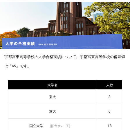
宇都宮東高等学校の大学合格実績について。宇都宮東高等学校の偏差値
は「65」です。
大学名
人数
東大
3
京大
0
国立大学
18
(旧帝大+一工)