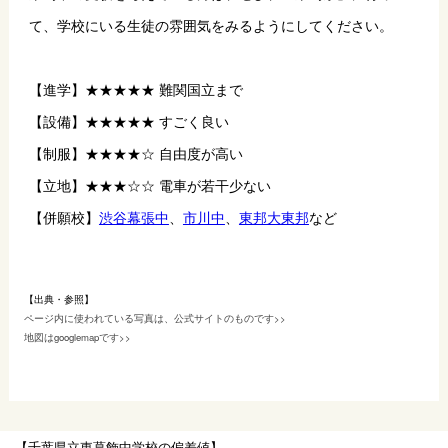
て、学校にいる生徒の雰囲気をみるようにしてください。
【進学】★★★★★ 難関国立まで
【設備】★★★★★ すごく良い
【制服】★★★★☆ 自由度が高い
【立地】★★★☆☆ 電車が若干少ない
【併願校】
渋谷幕張中
、
市川中
、
東邦大東邦
など
【出典・参照】
ページ内に使われている写真は、公式サイトのものです>>
地図はgooglemapです>>
【千葉県立東葛飾中学校の偏差値】