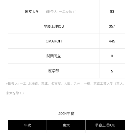
国立大学
83
(旧帝大+一工を除く)
早慶上理ICU
357
GMARCH
445
関関同立
3
医学部
5
※旧帝大+一工: 北海道、東北、名古屋、大阪、九州、一橋、東京工業大学（東大、
京大を除く）
2024年度
年次
東大
早慶上理ICU