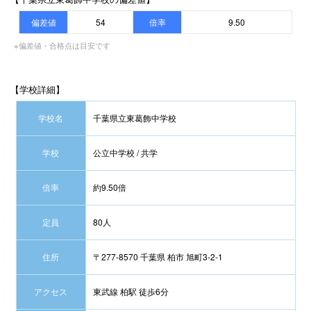
偏差値
54
倍率
9.50
※偏差値・合格点は目安です
【学校詳細】
学校名
千葉県立東葛飾中学校
学校
公立中学校 / 共学
倍率
約9.50倍
定員
80人
住所
〒277-8570 千葉県 柏市 旭町3-2-1
アクセス
東武線 柏駅 徒歩6分