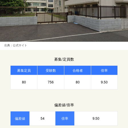
出典：公式サイト
募集/定員数
募集定員
受験数
合格者
倍率
80
756
80
9.50
偏差値/倍率
偏差値
54
倍率
9.50