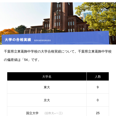
千葉県立東葛飾中学校の大学合格実績について。千葉県立東葛飾中学校
の偏差値は「54」です。
大学名
人数
東大
9
京大
0
国立大学
25
(旧帝大+一工)