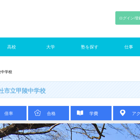
ログイン/登
高校
大学
塾を探す
仕事
川
東京
神奈川
千葉
埼玉
東京
神奈川
千葉
埼玉
路線で探す
東京の塾（路線）
仕事をさがす
陵中学校
杜市立甲陵中学校
倍率
合格
学費
ア