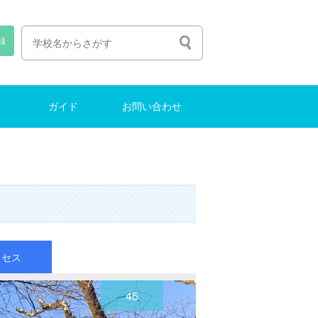
録
ガイド
お問い合わせ
人生の選び方
塾選びのコツ
中学受験ガイド
インターナショナルスクール
東大に合格する方法
お問い合わせ
クセス
45