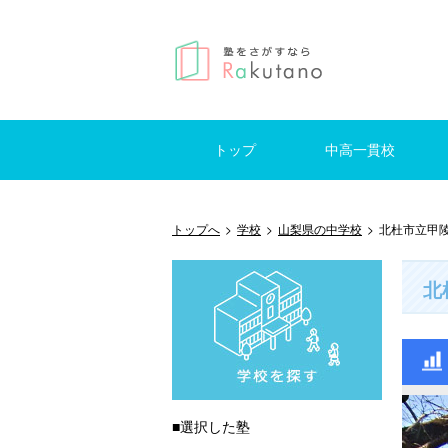
トップ
中高一貫校
仕事を探す
はじめての方へ
掲示板
東京
神奈川
千葉
埼玉
東京
神奈
千葉
埼玉
トップへ
>
学校
>
山梨県の中学校
>
北杜市立甲
北
■選択した塾