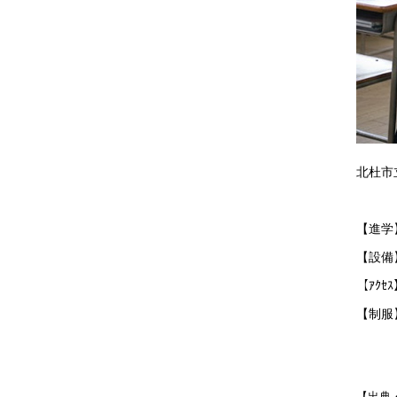
北杜市
【進学
【設備
【ｱｸ
【制服
【出典