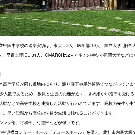
立甲陵中学校の進学実績は、東大：2人、医学部:10人、国立大学 (旧帝大+
43人、早慶上理ICU:31人、GMARCH:52人と多くの生徒が難関大学な
】
と高等学校が同じ敷地内にあり、渡り廊下や屋外通路でつながっていま
と少人数であるため、教員と生徒の距離が近く、きめ細かい指導を受け
活動などで高等学校と連携した活動が行われています。高校の先生が中
す。早い段階から高校の学習や生活に触れることができます。
シング部、将棋部、弓道部などが強いです。
席の中規模コンサートホール「ミューズホール」を備え、北杜市内最大級