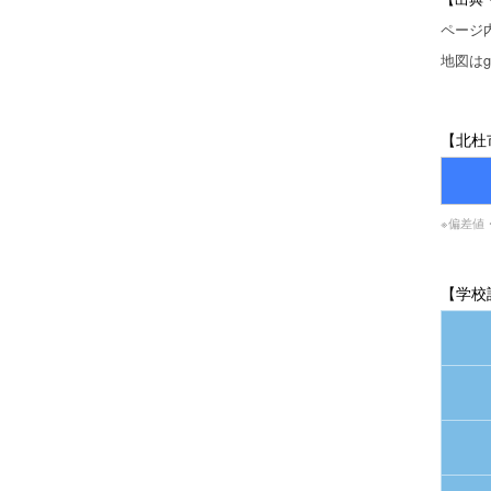
ページ
地図はgo
【北杜
※偏差値
【学校