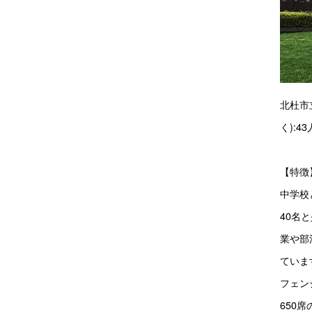
北杜市
く):
【特徴
中学校
40名
業や部
ていま
フェン
650