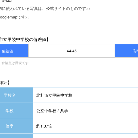
内に使われている写真は、公式サイトのものです>>
oglemapです>>
市立甲陵中学校の偏差値】
偏差値
44-45
倍
・合格点は目安です
詳細】
学校名
北杜市立甲陵中学校
学校
公立中学校 / 共学
倍率
約1.37倍