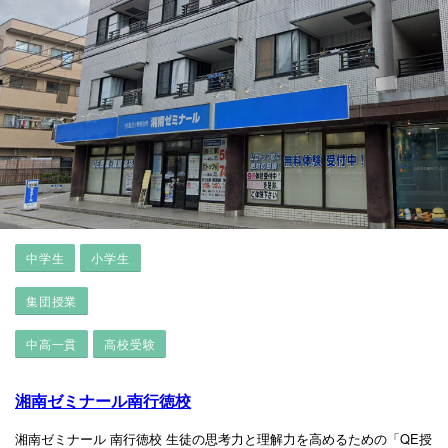
中学生
小学生
集団授業
中高一貫
高校受験
湘南ゼミナール南行徳校
湘南ゼミナール 南行徳校 生徒の思考力と理解力を高めるための「QE授