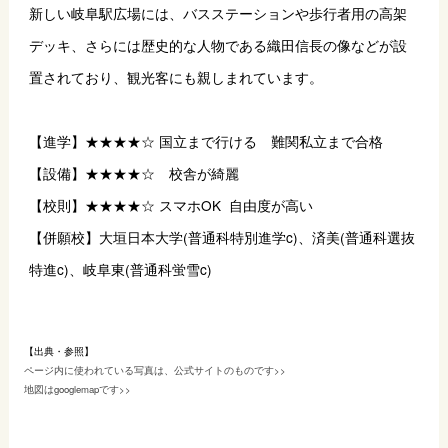
新しい岐阜駅広場には、バスステーションや歩行者用の高架
デッキ、さらには歴史的な人物である織田信長の像などが設
置されており、観光客にも親しまれています。
【進学】★★★★☆ 国立まで行ける　難関私立まで合格
【設備】★★★★☆　校舎が綺麗
【校則】★★★★☆ スマホOK  自由度が高い
【併願校】大垣日本大学(普通科特別進学c)、済美(普通科選抜
特進c)、岐阜東(普通科蛍雪c)
【出典・参照】
ページ内に使われている写真は、公式サイトのものです>>
地図はgooglemapです>>