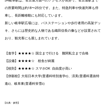
の所要時間は約18〜25分です。また、特急列車や快速列車も停
車し、長距離移動にも対応しています。
新しい岐阜駅広場には、バスステーションや歩行者用の高架デッ
キ、さらには歴史的な人物である織田信長の像などが設置されて
おり、観光客にも親しまれています。
【進学】★★★★☆ 国立まで行ける　難関私立まで合格
【設備】★★★★☆　校舎が綺麗
【校則】★★★★☆ スマホOK  自由度が高い
【併願校】大垣日本大学(普通科特別進学c)、済美(普通科選抜特
進c)、岐阜東(普通科蛍雪c)
【出典・参照】