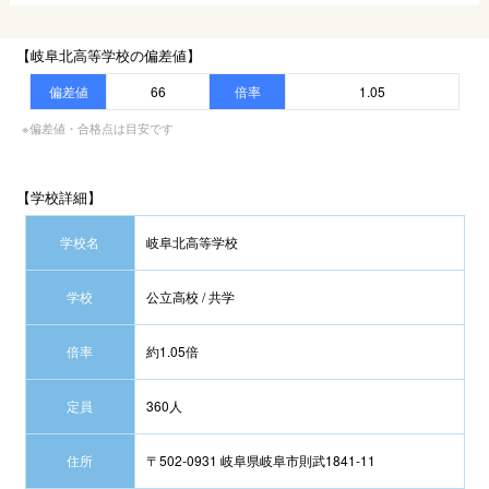
【岐阜北高等学校の偏差値】
偏差値
66
倍率
1.05
※偏差値・合格点は目安です
【学校詳細】
学校名
岐阜北高等学校
学校
公立高校 / 共学
倍率
約1.05倍
定員
360人
住所
〒502-0931 岐阜県岐阜市則武1841-11