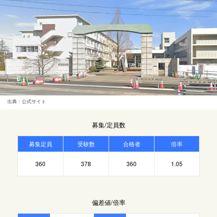
出典：公式サイト
募集/定員数
募集定員
受験数
合格者
倍率
360
378
360
1.05
偏差値/倍率