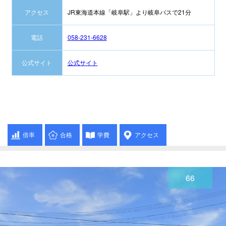
アクセス
JR東海道本線「岐阜駅」より岐阜バスで21分
電話
058-231-6628
公式サイト
公式サイト
倍率
合格
学費
アクセス
66