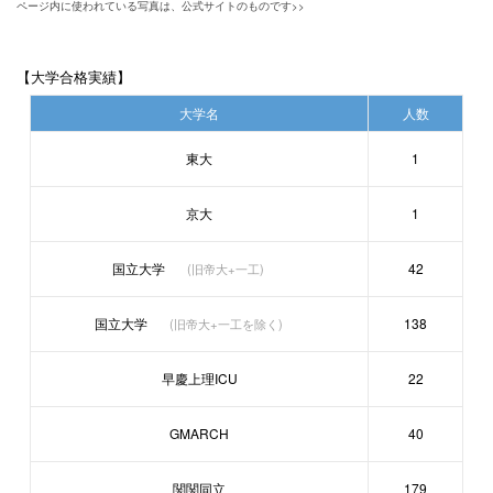
ページ内に使われている写真は、公式サイトのものです>>
【大学合格実績】
大学名
人数
東大
1
京大
1
国立大学
42
(旧帝大+一工)
国立大学
138
(旧帝大+一工を除く)
早慶上理ICU
22
GMARCH
40
関関同立
179