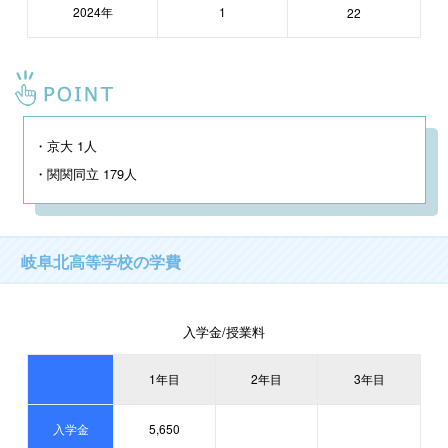
2024年
1
22
・京大 1人

・関関同立 179人
岐阜北高等学校の学費
入学金/授業料
1年目
2年目
3年目
入学金
5,650