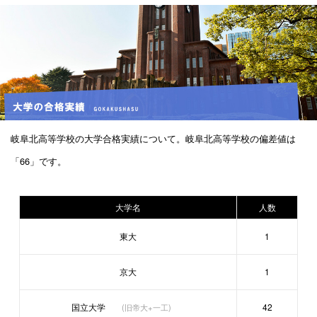
岐阜北高等学校の大学合格実績について。岐阜北高等学校の偏差値は
「66」です。
大学名
人数
東大
1
京大
1
国立大学
42
(旧帝大+一工)