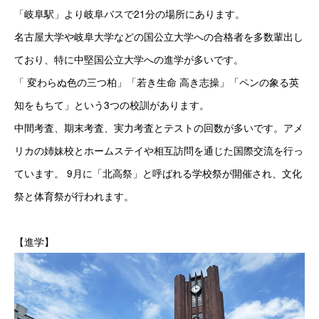
「岐阜駅」より岐阜バスで21分の場所にあります。
名古屋大学や岐阜大学などの国公立大学への合格者を多数輩出し
ており、特に中堅国公立大学への進学が多いです。
「 変わらぬ色の三つ柏」「若き生命 高き志操」「ペンの象る英
知をもちて」という3つの校訓があります。
中間考査、期末考査、実力考査とテストの回数が多いです。アメ
リカの姉妹校とホームステイや相互訪問を通じた国際交流を行っ
ています。 9月に「北高祭」と呼ばれる学校祭が開催され、文化
祭と体育祭が行われます。
【進学】