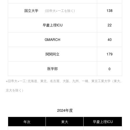
国立大学
138
(旧帝大+一工を除く)
早慶上理ICU
22
GMARCH
40
関関同立
179
医学部
0
※旧帝大+一工: 北海道、東北、名古屋、大阪、九州、一橋、東京工業大学（東大、
京大を除く）
2024年度
年次
東大
早慶上理ICU