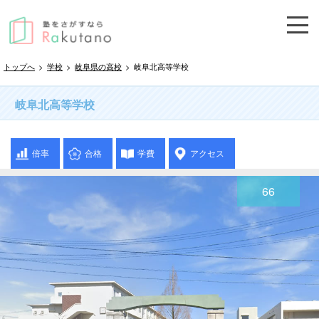
トップへ
>
学校
>
岐阜県の高校
>
岐阜北高等学校
岐阜北高等学校
倍率
合格
学費
アクセス
66